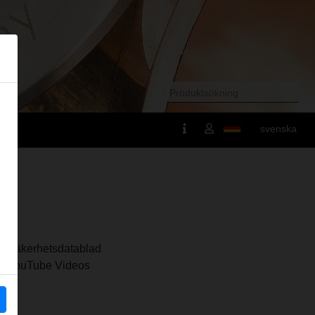
svenska
Säkerhetsdatablad
YouTube Videos