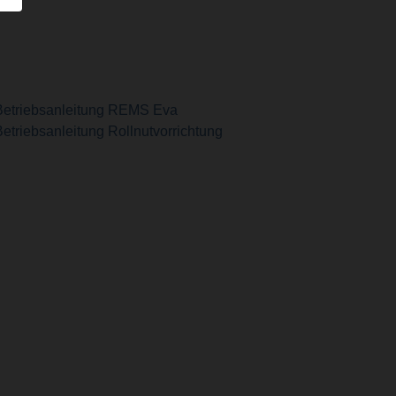
Betriebsanleitung REMS Eva
etriebsanleitung Rollnutvorrichtung