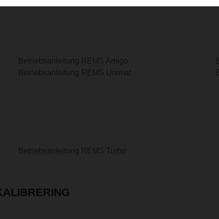
Betriebsanleitung REMS Amigo
Betriebsanleitung REMS Unimat
B
Betriebsanleitung REMS Turbo
KALIBRERING