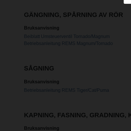
GÄNGNING, SPÅRNING AV RÖR
Bruksanvisning
Beiblatt Umsteuerventil Tornado/Magnum
Betriebsanleitung REMS Magnum/Tornado
SÅGNING
Bruksanvisning
Betriebsanleitung REMS Tiger/Cat/Puma
KAPNING, FASNING, GRADNING, 
Bruksanvisning