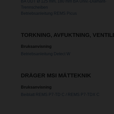
BA UDT Ø 125 mm, 180 mm BA Univ.-Diamant-
Trennscheiben
Betriebsanleitung REMS Picus
TORKNING, AVFUKTNING, VENTI
Bruksanvisning
Betriebsanleitung Detect W
DRÄGER MSI MÄTTEKNIK
Bruksanvisning
Beiblatt REMS P7-TD C / REMS P7-TDX C