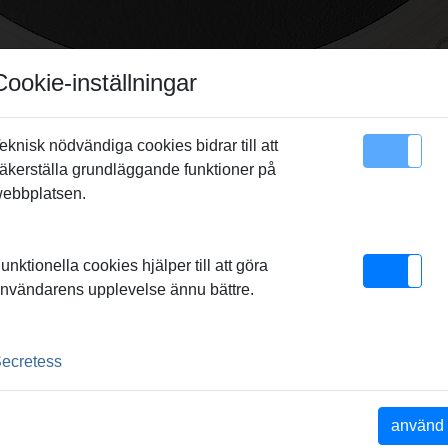
Cookie-inställningar
eknisk nödvändiga cookies bidrar till att
äkerställa grundläggande funktioner på
sikt
Kontakt
ebbplatsen.
SNING
unktionella cookies hjälper till att göra
nvändarens upplevelse ännu bättre.
Delförteckning
ecretess
Weitere Dokumente
använd