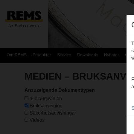
T
s
Om REMS
Produkter
Service
Downloads
Nyheter
Över
w
MEDIEN
– BRUKSANVI
F
a
Anzuzeigende Dokumenttypen
alle auswählen
Bruksanvisning
S
Säkerhetsanvisningar
Videos