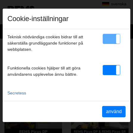
svenska
Cookie-inställningar
Teknisk nödvändiga cookies bidrar till att
säkerställa grundläggande funktioner på
DIAMANTKÄRNBORRNING,
webbplatsen.
DIAMANTSLITSSÅGNING
FILM FRÅN DENNA PRODUKTGRUPP
Funktionella cookies hjälper till att göra
användarens upplevelse ännu bättre.
YouTube REMS Picus DP
YouTube REMS Picus DP &
REMS Picus SR
Secretess
använd