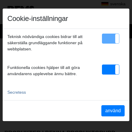
svenska
Cookie-inställningar
Teknisk nödvändiga cookies bidrar till att
säkerställa grundläggande funktioner på
BOCKNING
webbplatsen.
FILM FRÅN DENNA PRODUKTGRUPP
Funktionella cookies hjälper till att göra
användarens upplevelse ännu bättre.
YouTube REMS Curvo 22V
Secretess
använd