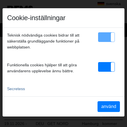
svenska
Cookie-inställningar
Teknisk nödvändiga cookies bidrar till att
säkerställa grundläggande funktioner på
MÄSSEDATUM
webbplatsen.
Produkterna från REMS utställas och demonstreras på många
tyska och internationella fackmässor.
Funktionella cookies hjälper till att göra
användarens upplevelse ännu bättre.
Nedan hittar Ni aktuella mässadatum:
Secretess
14.10.2026 -
NOR
VVS-Dagene
Lillestrøm
hall D
16.10.2026
18.11.2026 -
GBR
Toolfair 2026,
London
kommer
använd
19.11.2026
Sandown Park
att
meddelas
19.11.2026 -
DEU
GET NORD
Hamburg
kommer