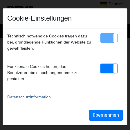
Deutsch
Cookie-Einstellungen
Technisch notwendige Cookies tragen dazu
bei, grundlegende Funktionen der Website zu
MEDIEN
–
gewährleisten.
SICHERHEITSDATENBLÄTTER
Anzuzeigende Dokumenttypen
Funktionale Cookies helfen, das
alle auswählen
Benutzererlebnis noch angenehmer zu
Betriebsanleitungen
gestalten.
Teileverzeichnisse
Sicherheitsdatenblätter
Sicherheitshinweise
Datenschutzinformation
Weitere Dokumente
YouTube Videos
Videos
übernehmen