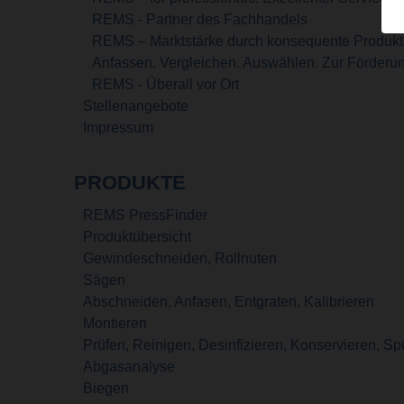
REMS - Partner des Fachhandels
REMS – Marktstärke durch konsequente Produkt- 
Anfassen. Vergleichen. Auswählen. Zur Förder
REMS - Überall vor Ort
Stellenangebote
Impressum
PRODUKTE
REMS PressFinder
Produktübersicht
Gewindeschneiden, Rollnuten
Sägen
Abschneiden, Anfasen, Entgraten, Kalibrieren
Montieren
Prüfen, Reinigen, Desinfizieren, Konservieren, Sp
Abgasanalyse
Biegen