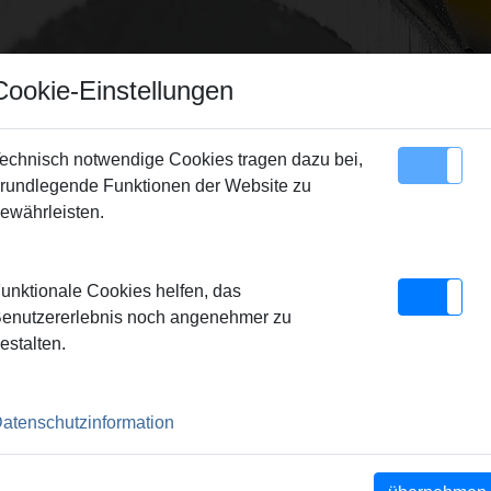
Cookie-Einstellungen
echnisch notwendige Cookies tragen dazu bei,
rundlegende Funktionen der Website zu
Sitemap
Kontakt
ewährleisten.
unktionale Cookies helfen, das
enutzererlebnis noch angenehmer zu
SERVICE
estalten.
Inspektion, Reparatu
Verlängerung der Her
atenschutzinformation
EMS Qualitätsprodukte.
Kundendienstwerkstä
Altgeräterücknahme
erall vor Ort.