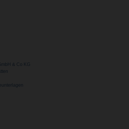
GmbH & Co KG
tten
eunterlagen