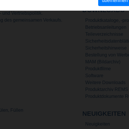
übernehmen
DOWNLOADS
und Vertriebspolitik.
ung des gemeinsamen Verkaufs.
Produktkataloge, -pr
Betriebsanleitungen
Teileverzeichnisse
Sicherheitsdatenblätt
Sicherheitshinweise
Bestellung von Werb
MAM (Bildarchiv)
Produktfilme
Software
Weitere Downloads
Produktarchiv REMS
Produktdokumente 
ülen, Füllen
NEUIGKEITEN
Neuigkeiten