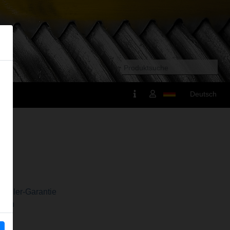
Deutsch
r
steller-Garantie
tten