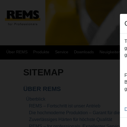
T
g
Über REMS
Produkte
Service
Downloads
Neuigkeiten
g
SITEMAP
F
B
ÜBER REMS
g
Überblick
REMS – Fortschritt ist unser Antrieb
D
Die hochmoderne Produktion – Garant für die R
Zuverlässiges Härten für höchste Qualität
REMS – for professionals. Exzellenter Service. Üb