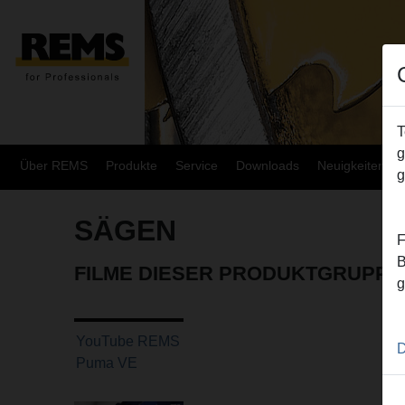
T
g
Über REMS
Produkte
Service
Downloads
Neuigkeiten
g
SÄGEN
F
B
FILME DIESER PRODUKTGRUPPE
g
YouTube REMS
D
Puma VE