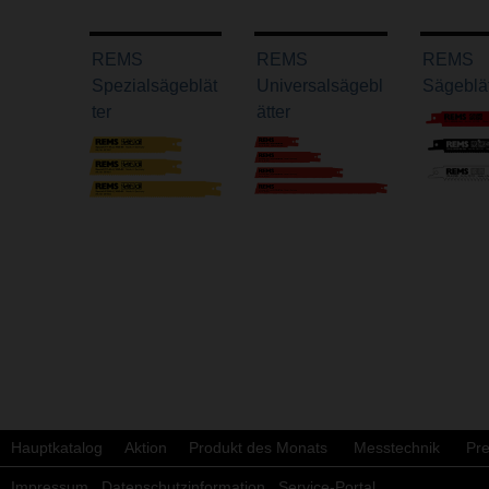
REMS
REMS
REMS
Spezialsägeblät
Universalsägebl
Sägeblät
ter
ätter
Hauptkatalog
Aktion
Produkt des Monats
Messtechnik
Pre
Impressum
Datenschutzinformation
Service-Portal