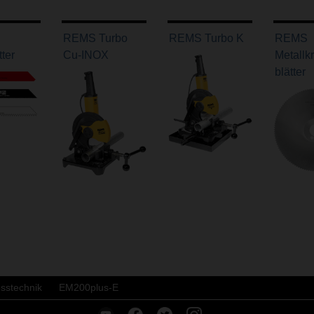
REMS Turbo
REMS Turbo K
REMS
ter
Cu-INOX
Metallk
blätter
sstechnik
EM200plus-E