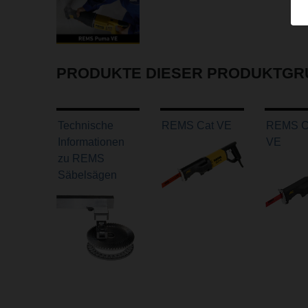
PRODUKTE DIESER PRODUKTGR
Technische
REMS Cat VE
REMS Ca
Informationen
VE
zu REMS
Säbelsägen