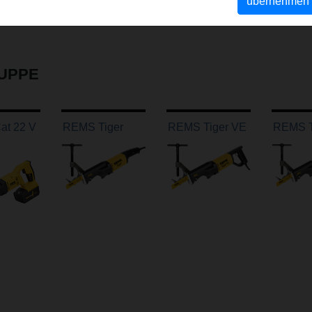
übernehmen
UPPE
t 22 V
REMS Tiger
REMS Tiger VE
REMS T