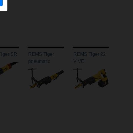
iger SR
REMS Tiger
REMS Tiger 22
pneumatic
V VE