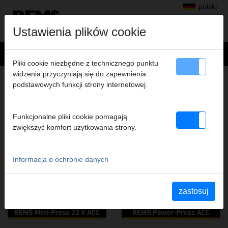
polski
Ustawienia plików cookie
Pliki cookie niezbędne z technicznego punktu
widzenia przyczyniają się do zapewnienia
ZACISKANIE PROMIENIOWE
podstawowych funkcji strony internetowej.
FILMY Z TEJ GRUPY PRODUKTÓW
Funkcjonalne pliki cookie pomagają
zwiększyć komfort użytkowania strony.
YouTube REMS Mini-Press
YouTube REMS Power-Press
22V ACC
ACC
Informacja o ochronie danych
zastosuj