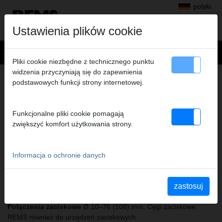
polski
Ustawienia plików cookie
Pliki cookie niezbędne z technicznego punktu
widzenia przyczyniają się do zapewnienia
Produkty
>
Zaciskanie promieniowe
> REMS Akku-Press 14 V ACC
podstawowych funkcji strony internetowej.
REMS AKKU-PRESS 14 V ACC
AKUMULATOROWA PRASA PROMIENIOWA
Funkcjonalne pliki cookie pomagają
32 KN Z WYMUSZONYM POWROTEM
zwiększyć komfort użytkowania strony.
Informacja o ochronie danych
Uniwersalne, poręczne elektronarzędzie z sygnałem
wyłączenia, do połączeń zaciskowych we wszystkich
powszechnie używanych systemach. Bez przewodu
zastosuj
elektrycznego. Do zasilania z akumulatora lub z sieci.
Połączenia zaciskowe
Ø 10–76 (108) mm. Cęgi zaciskowe
REMS również do urządzeń zaciskowych