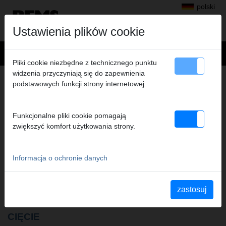
polski
Ustawienia plików cookie
Pliki cookie niezbędne z technicznego punktu
widzenia przyczyniają się do zapewnienia
OFERTA
podstawowych funkcji strony internetowej.
GWINTOWANIE, WYOBLANIE
Funkcjonalne pliki cookie pomagają
zwiększyć komfort użytkowania strony.
Gwintownica ręczna, szybkowymiene glowice S, elektryczne
gwintownice ręczne, maszyny do gwintowania, urządzni do
gwintowania, maszyny do gwintowania półautomatyczne,
Informacja o ochronie danych
napinane wewnętrzne uchwyty, środki do gwintowania,
urządzenia do wyoblania rur, maszyny do wyoblania.
zastosuj
CIĘCIE