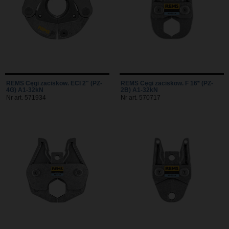
REMS Cęgi zaciskow. ECI 2" (PZ-
REMS Cęgi zaciskow. F 16* (PZ-
4G) A1-32kN
2B) A1-32kN
Nr art. 571934
Nr art. 570717