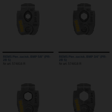
REMS Pier. zacisk. BMP 5/8" (PR-
REMS Pier. zacisk. BMP 3/4" (PR-
2B S)
2B S)
Nr art. 574816 R
Nr art. 574818 R