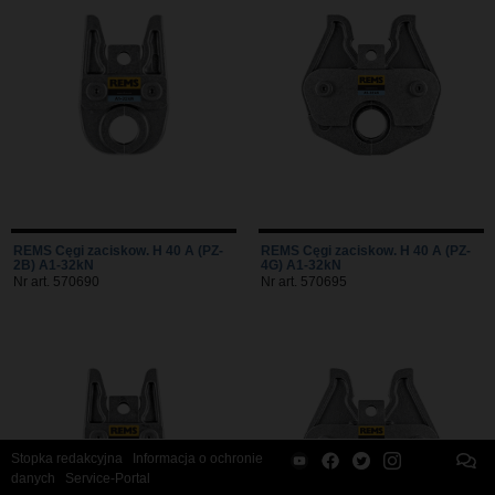
REMS Cęgi zaciskow. H 40 A (PZ-
REMS Cęgi zaciskow. H 40 A (PZ-
2B) A1-32kN
4G) A1-32kN
Nr art. 570690
Nr art. 570695
Stopka redakcyjna
Informacja o ochronie
danych
Service-Portal