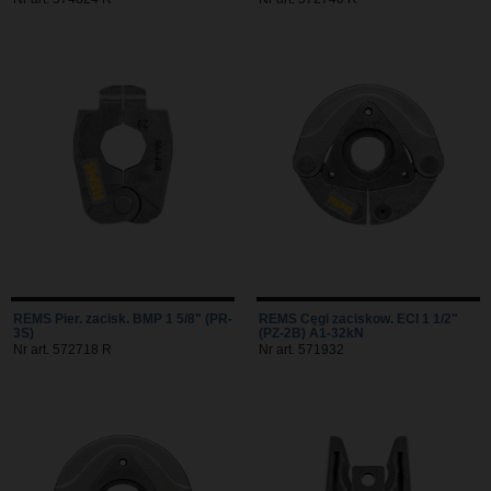
REMS Pier. zacisk. BMP 1 5/8" (PR-
REMS Cęgi zaciskow. ECI 1 1/2"
3S)
(PZ-2B) A1-32kN
Nr art. 572718 R
Nr art. 571932