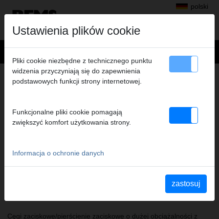
polski
Ustawienia plików cookie
Pliki cookie niezbędne z technicznego punktu
widzenia przyczyniają się do zapewnienia
Produkty
>
Zaciskanie promieniowe
> REMS Cęgi zaciskowe
podstawowych funkcji strony internetowej.
REMS CĘGI ZACISKOWE
OSPRZĘT DLA PRAS PROMIENIOWYCH
Funkcjonalne pliki cookie pomagają
REMS (ZA WYJĄTKIEM REMS MINI-PRESS)
zwiększyć komfort użytkowania strony.
ORAZ ODPOWIEDNICH PRAS
PROMIENIOWYCH INNYCH PRODUCENTÓW
Informacja o ochronie danych
zastosuj
Sam wybierz cęgi zaciskowe REMS/ pierścienie zaciskowe
REMS!
Cęgi zaciskowe/pierścienie zaciskowe o dużej obciążalności z