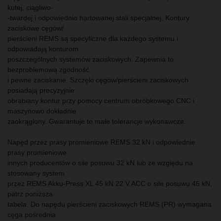
kutej, ciągliwo-
-twardej i odpowiednio hartowanej stali specjalnej. Kontury
zaciskowe cęgów/
pierścieni REMS są specyficzne dla każdego systemu i
odpowiadają konturom
poszczególnych systemów zaciskowych. Zapewnia to
bezproblemową zgodność
i pewne zaciskanie. Szczęki cęgów/pierścieni zaciskowych
posiadają precyzyjnie
obrabiany kontur przy pomocy centrum obróbkowego CNC i
maszynowo dokładnie
zaokrąglony. Gwarantuje to małe tolerancje wykonawcze.
Napęd przez prasy promieniowe REMS 32 kN i odpowiednie
prasy promieniowe
innych producentów o sile posuwu 32 kN lub ze względu na
stosowany system
przez REMS Akku-Press XL 45 kN 22 V ACC o sile posuwu 45 kN,
patrz poniższa
tabela. Do napędu pierścieni zaciskowych REMS (PR) wymagana
cęga pośrednia