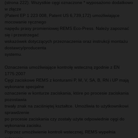
(strona 222). Wszystkie cęgi oznaczone * wyposażono dodatkowo
w złącze
(Patent EP 1 223 008, Patent US 6,739,172) umożliwiające
mocowanie ręcznego
napędu prasy promieniowej REMS Eco-Press. Należy zapoznać
się i przestrzegać
wskazówek dotyczących przeznaczenia oraz instrukcji montażu
dostawcy/producenta
systemu.
Oznaczenia umożliwiające kontrolę wsteczną zgodnie z EN
1775:2007
Cęgi zaciskowe REMS z konturami P, M, V, SA, B, RN i UP mają
wykonane specjalne
oznaczenie w konturze zaciskania, które po procesie zaciskania
pozostawia
trwały znak na zaciśniętej kształtce. Umożliwia to użytkownikowi
sprawdzenie
po procesie zaciskania czy zostały użyte odpowiednie cęgi do
wykonania zacisku.
Poprzez umożliwienie kontroli wstecznej, REMS wypełnia