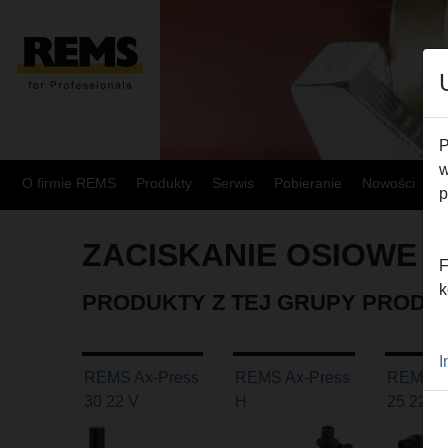
P
w
O firmie REMS
Produkty
Serwis
Pobieranie
Nowości
M
p
ZACISKANIE OSIOWE
F
k
PRODUKTY Z TEJ GRUPY PROD
I
REMS Ax-Press
REMS Ax-Press
REMS A
30 22 V
H
25 22V