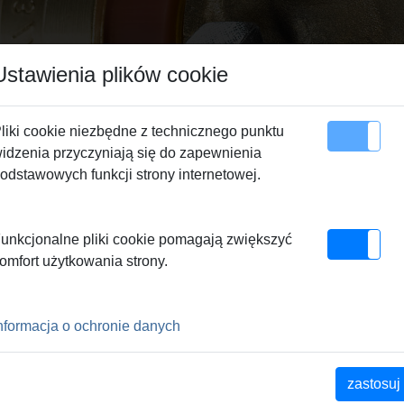
Ustawienia plików cookie
liki cookie niezbędne z technicznego punktu
idzenia przyczyniają się do zapewnienia
apa serwisu
Kontakty
odstawowych funkcji strony internetowej.
unkcjonalne pliki cookie pomagają zwiększyć
omfort użytkowania strony.
UKTÓW
nformacja o ochronie danych
x-Press
REMS Ax-Press
REMS Głowice
 ACC
25 L 22V ACC
zaciskowe
zastosuj