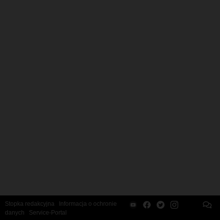
Stopka redakcyjna
Informacja o ochronie
danych
Service-Portal