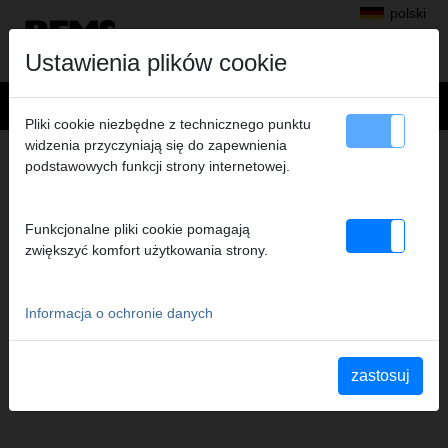
polski
Ustawienia plików cookie
Pliki cookie niezbędne z technicznego punktu
widzenia przyczyniają się do zapewnienia
KONTAKTY
podstawowych funkcji strony internetowej.
Centrala koncernu
Oddziały
Funkcjonalne pliki cookie pomagają
REMS Messtechnik GmbH & Co KG
zwiększyć komfort użytkowania strony.
Formularz z danymi do kontaktu
Punkt serwisowy
Zamówienie materiałów reklamowych
Informacja o ochronie danych
Ochrona danych
Stopka redakcyjna
zastosuj