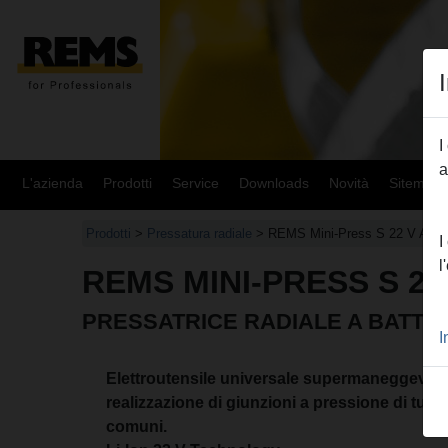
I
a
L'azienda
Prodotti
Service
Downloads
Novità
Sitemap
Prodotti
>
Pressatura radiale
> REMS Mini-Press S 22 V ACC
I
l
REMS MINI-PRESS S 22
PRESSATRICE RADIALE A BATTE
I
Elettroutensile universale supermaneggevole 
realizzazione di giunzioni a pressione di tutti 
comuni.