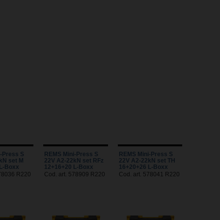
-Press S
REMS Mini-Press S
REMS Mini-Press S
kN set M
22V A2-22kN set RFz
22V A2-22kN set TH
L-Boxx
12+16+20 L-Boxx
16+20+26 L-Boxx
578036 R220
Cod. art. 578909 R220
Cod. art. 578041 R220