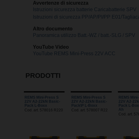
Avvertenze di sicurezza
Istruzioni sicurezza batterie Caricabatterie SPV
Istruzioni di sicurezza PP/AP/PI/PP E01/Taglia
Altro documento
Panoramica utilizzo Batt.-WZ / batt.-SLG / SPV
YouTube Video
YouTube REMS Mini-Press 22V ACC
PRODOTTI
REMS Mini-Press S
REMS Mini-Press S
REMS Mini-
22V A2-22kN Basic-
22V A2-22kN Basic-
22V A2-22k
Pack L-Boxx
Pack\P L-Boxx
Pack L-Box
Ah
Cod. art. 578016 R220
Cod. art. 578007 R22
Cod. art. 5