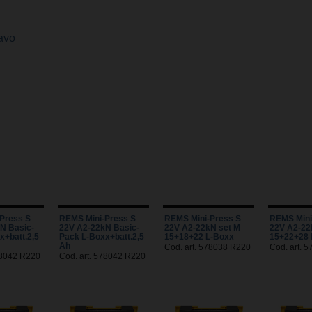
cavo
Press S
REMS Mini-Press S
REMS Mini-Press S
REMS Mini
N Basic-
22V A2-22kN Basic-
22V A2-22kN set M
22V A2-22
x+batt.2,5
Pack L-Boxx+batt.2,5
15+18+22 L-Boxx
15+22+28 
Ah
Cod. art. 578038 R220
Cod. art. 
78042 R220
Cod. art. 578042 R220