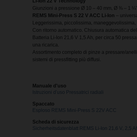
Li-Ion 22 V Technology
Giunzioni a pressione Ø 10 – 40 mm, Ø ⅜ – 1 ¼"
REMS Mini-Press S 22 V ACC Li-Ion
– univers
Leggerissima, piccolissima, maneggevolissima, v
Con ritorno automatico. Chiusura automatica del
Batteria Li-Ion 21,6 V 1,5 Ah, per circa 50 pres
una ricarica.
Assortimento completo di pinze a pressare/anelli
sistemi di pressfitting più diffusi.
Manuale d'uso
Istruzioni d'uso Pressatrici radiali
Spaccato
Esploso REMS Mini-Press S 22V ACC
Scheda di sicurezza
Sicherheitsdatenblatt REMS Li-Ion 21,6 V, 2,5 A