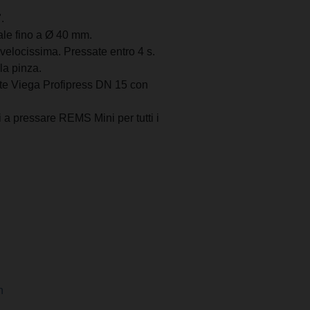
.
ale fino a Ø 40 mm.
elocissima. Pressate entro 4 s.
la pinza.
sate Viega Profipress DN 15 con
 a pressare REMS Mini per tutti i
h