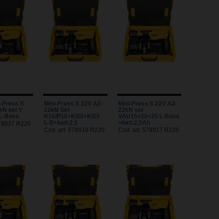
-Press S
Mini-Press S 22V A2-
Mini-Press S 22V A2-
kN set V
22kN Set
22kN set
L-Boxx
K16/P18+K/20+K/25
VAU15+20+25 L-Boxx
L-B+batt.2,5
+batt.2,5Ah
578037 R220
Cod. art. 578918 R220
Cod. art. 578917 R220