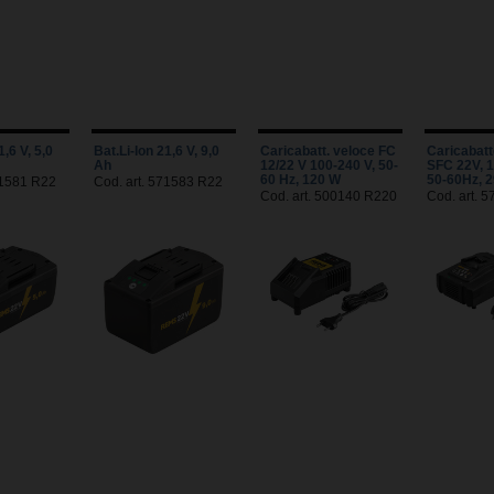
1,6 V, 5,0
Bat.Li-Ion 21,6 V, 9,0
Caricabatt. veloce FC
Caricabatt
Ah
12/22 V 100-240 V, 50-
SFC 22V, 
60 Hz, 120 W
50-60Hz, 
71581 R22
Cod. art. 571583 R22
Cod. art. 500140 R220
Cod. art. 