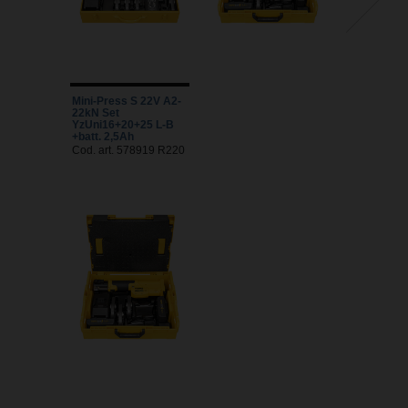
Mini-Press S 22V A2-
22kN Set
YzUni16+20+25 L-B
+batt. 2,5Ah
Cod. art. 578919 R220