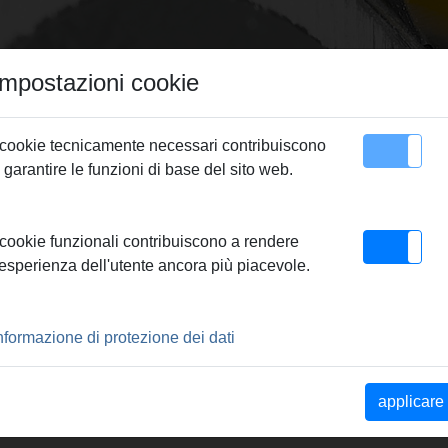
Impostazioni cookie
 cookie tecnicamente necessari contribuiscono
 garantire le funzioni di base del sito web.
Contatto
 cookie funzionali contribuiscono a rendere
'esperienza dell'utente ancora più piacevole.
 V ACC
RIA 22KN CON RITORNO AUTOMATICO
nformazione di protezione dei dati
con ritorno automatico per la
applicare
i sistemi pressfitting più