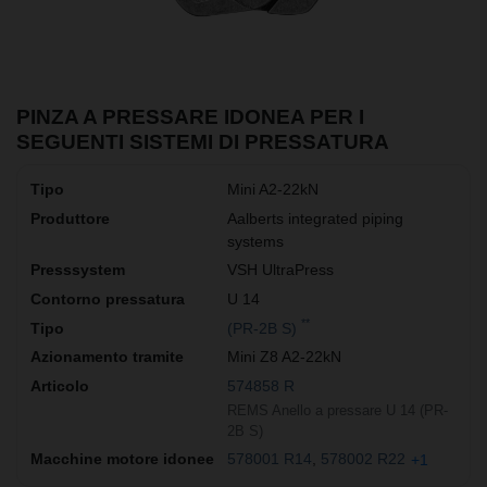
PINZA A PRESSARE IDONEA PER I
SEGUENTI SISTEMI DI PRESSATURA
Mini A2-22kN
Aalberts integrated piping
systems
VSH UltraPress
U 14
**
(PR-2B S)
Mini Z8 A2-22kN
574858 R
REMS Anello a pressare U 14 (PR-
2B S)
578001 R14
578002 R22
+1