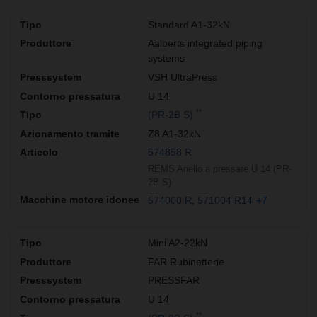
Standard A1-32kN
Aalberts integrated piping
systems
VSH UltraPress
U 14
**
(PR-2B S)
Z8 A1-32kN
574858 R
REMS Anello a pressare U 14 (PR-
2B S)
574000 R
571004 R14
+7
Mini A2-22kN
FAR Rubinetterie
PRESSFAR
U 14
**