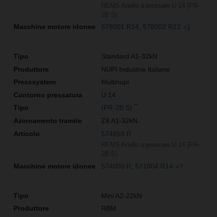
REMS Anello a pressare U 14 (PR-
2B S)
578001 R14
578002 R22
+1
Standard A1-32kN
NUPI Industrie Italiane
Multinupi
U 14
**
(PR-2B S)
Z8 A1-32kN
574858 R
REMS Anello a pressare U 14 (PR-
2B S)
574000 R
571004 R14
+7
Mini A2-22kN
RBM