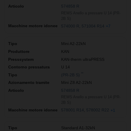
574858 R
REMS Anello a pressare U 14 (PR-
2B S)
574000 R
571004 R14
+7
Mini A2-22kN
KAN
KAN-therm ultraPRESS
U 14
**
(PR-2B S)
Mini Z8 A2-22kN
574858 R
REMS Anello a pressare U 14 (PR-
2B S)
578001 R14
578002 R22
+1
Standard A1-32kN