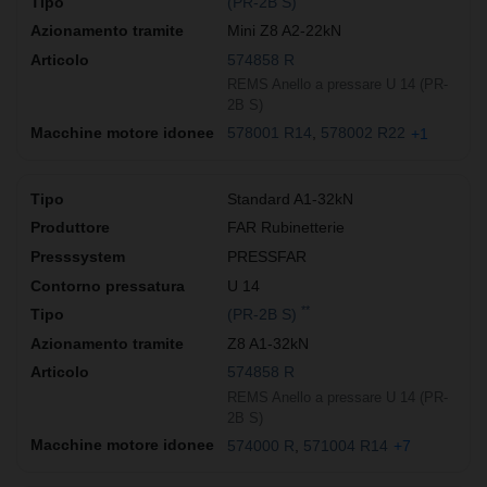
(PR-2B S)
Mini Z8 A2-22kN
574858 R
REMS Anello a pressare U 14 (PR-
2B S)
578001 R14
578002 R22
+1
Standard A1-32kN
FAR Rubinetterie
PRESSFAR
U 14
**
(PR-2B S)
Z8 A1-32kN
574858 R
REMS Anello a pressare U 14 (PR-
2B S)
574000 R
571004 R14
+7