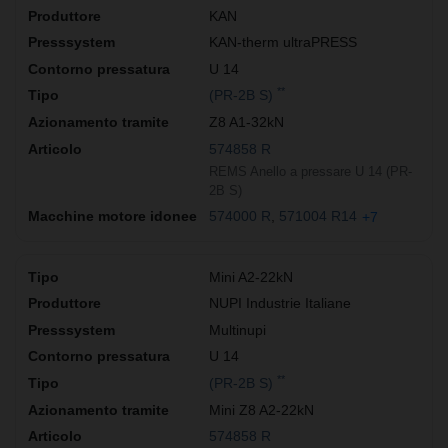
KAN
KAN-therm ultraPRESS
U 14
**
(PR-2B S)
Z8 A1-32kN
574858 R
REMS Anello a pressare U 14 (PR-
2B S)
574000 R
571004 R14
+7
Mini A2-22kN
NUPI Industrie Italiane
Multinupi
U 14
**
(PR-2B S)
Mini Z8 A2-22kN
574858 R