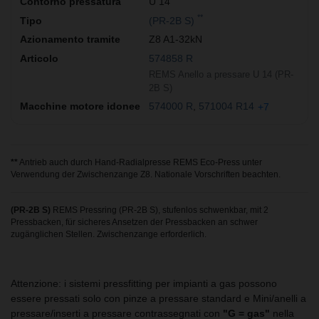
U 14
**
(PR-2B S)
Z8 A1-32kN
574858 R
REMS Anello a pressare U 14 (PR-
2B S)
574000 R
571004 R14
+7
**
Antrieb auch durch Hand-Radialpresse REMS Eco-Press unter
Verwendung der Zwischenzange Z8. Nationale Vorschriften beachten.
(PR-2B S)
REMS Pressring (PR-2B S), stufenlos schwenkbar, mit 2
Pressbacken, für sicheres Ansetzen der Pressbacken an schwer
zugänglichen Stellen. Zwischenzange erforderlich.
Attenzione: i sistemi pressfitting per impianti a gas possono
essere pressati solo con pinze a pressare standard e Mini/anelli a
pressare/inserti a pressare contrassegnati con
"G = gas"
nella