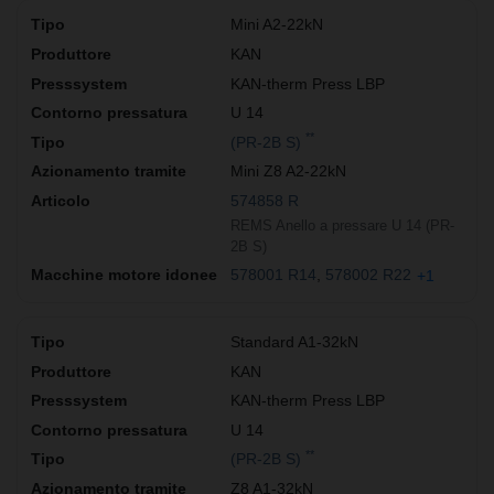
Mini A2-22kN
KAN
KAN-therm Press LBP
U 14
**
(PR-2B S)
Mini Z8 A2-22kN
574858 R
REMS Anello a pressare U 14 (PR-
2B S)
578001 R14
578002 R22
+1
Standard A1-32kN
KAN
KAN-therm Press LBP
U 14
**
(PR-2B S)
Z8 A1-32kN