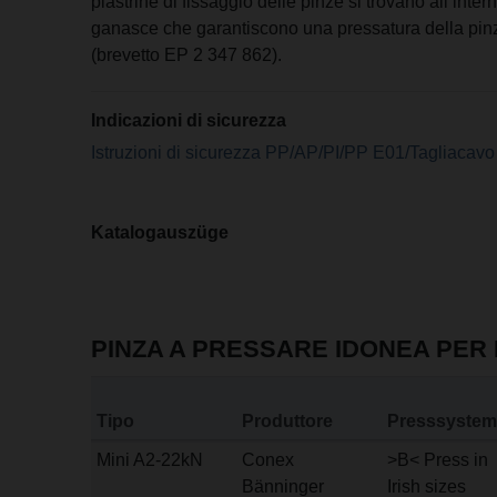
piastrine di fissaggio delle pinze si trovano all’intern
ganasce che garantiscono una pressatura della pin
(brevetto EP 2 347 862).
Indicazioni di sicurezza
Istruzioni di sicurezza PP/AP/PI/PP E01/Tagliacavo
Katalogauszüge
PINZA A PRESSARE IDONEA PER 
Tipo
Produttore
Presssystem
Mini A2-22kN
Conex
>B< Press in
Bänninger
Irish sizes