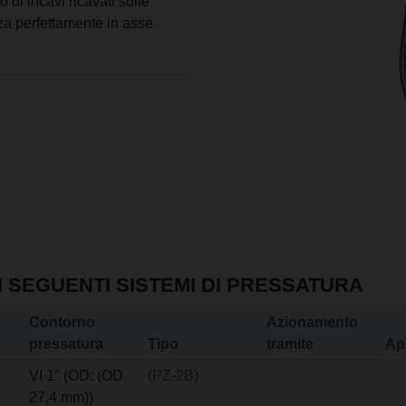
o di incavi ricavati sulle
za perfettamente in asse
I SEGUENTI SISTEMI DI PRESSATURA
Contorno
Azionamento
pressatura
Tipo
tramite
Ap
VI 1″ (OD: (OD
(PZ-2B)
27,4 mm))