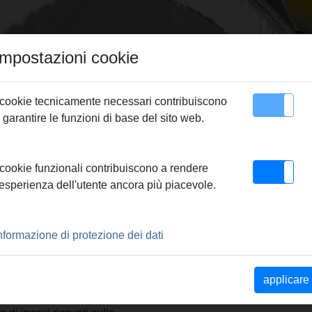
Impostazioni cookie
 cookie tecnicamente necessari contribuiscono
 garantire le funzioni di base del sito web.
Contatto
nelli a pressare REMS Mini
> REMS Pinza pressare Mini VI 1"
 cookie funzionali contribuiscono a rendere
'esperienza dell'utente ancora più piacevole.
MINI VI 1"
nformazione di protezione dei dati
 monoblocco orientabili.
e pinze a pressare REMS Mini
applicare
 (brevetto EP 1 952 948). Le