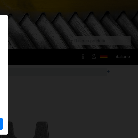
italiano
+