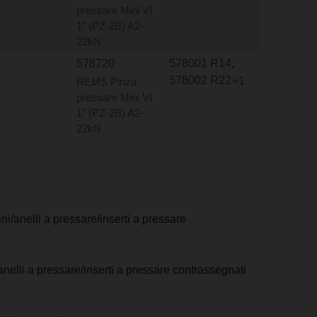
pressare Mini VI
1" (PZ-2B) A2-
22kN
578720
578001 R14
,
578002 R22
+1
REMS Pinza
pressare Mini VI
1" (PZ-2B) A2-
22kN
ni/anelli a pressare/inserti a pressare
anelli a pressare/inserti a pressare contrassegnati