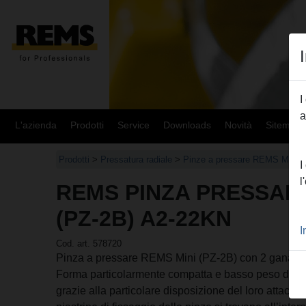
I
a
L'azienda
Prodotti
Service
Downloads
Novità
Sitemap
Prodotti
>
Pressatura radiale
>
Pinze a pressare REMS Mini/a
I
l
REMS PINZA PRESSARE 
(PZ-2B) A2-22KN
I
Cod. art. 578720
Pinza a pressare REMS Mini (PZ-2B) con 2 ganasce
Forma particolarmente compatta e basso peso dell
grazie alla particolare disposizione del loro attacco