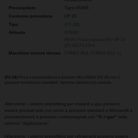
Tigris K5/M5
UP 20
(PZ-2B)
578582
REMS Pinza pressare Mini UP 20
(PZ-2B) A2-22kN
578001 R14
578002 R22
+1
(PZ-2B)
Pinza a pressare/pinza a pressare Mini REMS (PZ-2B) con 2
ganasce monoblocco orientabili. Versione standard più venduta.
Attenzione: i sistemi pressfitting per impianti a gas possono
essere pressati solo con pinze a pressare standard e Mini/anelli a
pressare/inserti a pressare contrassegnati con
"G = gas"
nella
colonna "Applicazione".
Attenzione: i sistemi pressfitting per refrigeranti possono essere