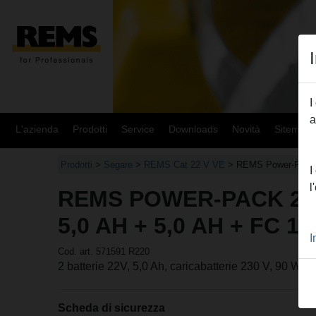
I
a
L'azienda
Prodotti
Service
Downloads
Novità
Sitemap
Prodotti
>
Segare
>
REMS Cat 22 V VE
> REMS Power-Pack
I
l
REMS POWER-PACK 22
5,0 AH + 5,0 AH + FC 1
I
Cod. art. 571591 R220
2 batterie 22V, 5,0 Ah, caricabatterie 230 V, 90 W
Scheda di sicurezza