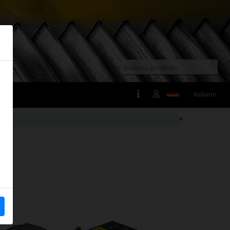
italiano
+