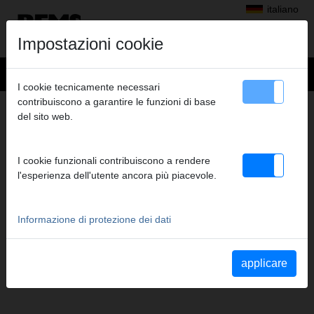
italiano
Impostazioni cookie
I cookie tecnicamente necessari
contribuiscono a garantire le funzioni di base
FILIALI
del sito web.
I cookie funzionali contribuiscono a rendere
ČESKÁ REPUBLIKA
l'esperienza dell'utente ancora più piacevole.
REMS Česká republika s.r.o.
Informazione di protezione dei dati
Nádražní 271
CZ 253 01 Hostivice
Telefono
+420 220 982 880
applicare
Fax
+420 220 982 883
cze@rems.de