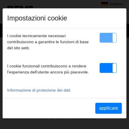
italiano
Impostazioni cookie
I cookie tecnicamente necessari
contribuiscono a garantire le funzioni di base
+
Prodotti
>
Pressatura radiale
>
REMS Pinze troncatrici Mini M
del sito web.
> REMS Pinza tronc. Mini M 6
REMS PINZA TRONC. MINI M 6
I cookie funzionali contribuiscono a rendere
A2-22KN
l'esperienza dell'utente ancora più piacevole.
Cod. art. 578620
REMS Pinza troncatrice Mini M. Pinza troncatrice con 1 paio di
inserti da taglio girevoli per acciaio, acciaio inossidabile, M 6 – M
Informazione di protezione dei dati
10. In cartone.
applicare
Indicazioni di sicurezza
Istruzioni di sicurezza PP/AP/PI/PP E01/Tagliacavo