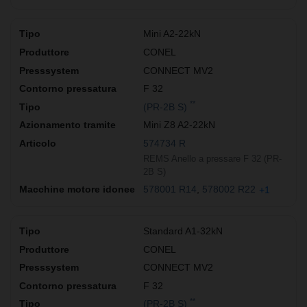
Mini A2-22kN
CONEL
CONNECT MV2
F 32
**
(PR-2B S)
Mini Z8 A2-22kN
574734 R
REMS Anello a pressare F 32 (PR-
2B S)
578001 R14
578002 R22
+1
Standard A1-32kN
CONEL
CONNECT MV2
F 32
**
(PR-2B S)