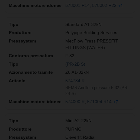
578001 R14
578002 R22
+1
Standard A1-32kN
Polypipe Building Services
MecFlow Press PRESSFIT
FITTINGS (WATER)
F 32
(PR-2B S)
Z8 A1-32kN
574734 R
REMS Anello a pressare F 32 (PR-
2B S)
574000 R
571004 R14
+7
Mini A2-22kN
PURMO
Cleverfit Radial