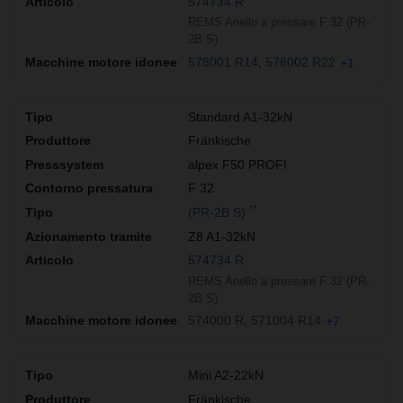
574734 R
REMS Anello a pressare F 32 (PR-
2B S)
578001 R14
578002 R22
+1
Standard A1-32kN
Fränkische
alpex F50 PROFI
F 32
**
(PR-2B S)
Z8 A1-32kN
574734 R
REMS Anello a pressare F 32 (PR-
2B S)
574000 R
571004 R14
+7
Mini A2-22kN
Fränkische