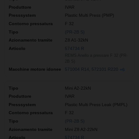
IVAR
Plastic Multi Press (PMP)
F 32
(PR-2B S)
Z8 A1-32kN
574734 R
REMS Anello a pressare F 32 (PR-
2B S)
571004 R14
572101 R220
+6
Mini A2-22kN
IVAR
Plastic Multi Press Leak (PMPL)
F 32
(PR-2B S)
Mini Z8 A2-22kN
574734 R