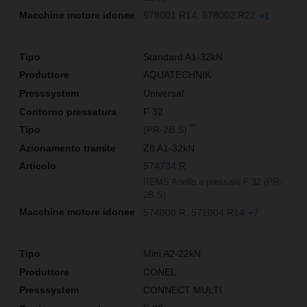
578001 R14
578002 R22
+1
Standard A1-32kN
AQUATECHNIK
Universal
F 32
**
(PR-2B S)
Z8 A1-32kN
574734 R
REMS Anello a pressare F 32 (PR-
2B S)
574000 R
571004 R14
+7
Mini A2-22kN
CONEL
CONNECT MULTI