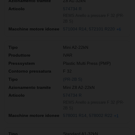
Z8 A1-32kN
574734 R
REMS Anello a pressare F 32 (PR-
2B S)
571004 R14
572101 R220
+6
Mini A2-22kN
IVAR
Plastic Multi Press (PMP)
F 32
(PR-2B S)
Mini Z8 A2-22kN
574734 R
REMS Anello a pressare F 32 (PR-
2B S)
578001 R14
578002 R22
+1
Standard A1-32kN