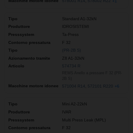
578001 R14
578002 R22
+1
Standard A1-32kN
IDROSISTEMI
Ta-Press
F 32
(PR-2B S)
Z8 A1-32kN
574734 R
REMS Anello a pressare F 32 (PR-
2B S)
571004 R14
572101 R220
+6
Mini A2-22kN
IVAR
Multi Press Leak (MPL)
F 32