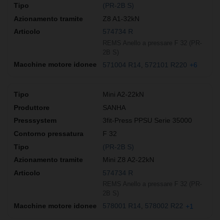
(PR-2B S)
Z8 A1-32kN
574734 R
REMS Anello a pressare F 32 (PR-
2B S)
571004 R14
572101 R220
+6
Mini A2-22kN
SANHA
3fit-Press PPSU Serie 35000
F 32
(PR-2B S)
Mini Z8 A2-22kN
574734 R
REMS Anello a pressare F 32 (PR-
2B S)
578001 R14
578002 R22
+1