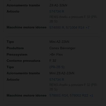
Z8 A1-32kN
574734 R
REMS Anello a pressare F 32 (PR-
2B S)
574000 R
571004 R14
+7
Mini A2-22kN
Conex Bänninger
>B< Flex
F 32
(PR-2B S)
Mini Z8 A2-22kN
574734 R
REMS Anello a pressare F 32 (PR-
2B S)
578001 R14
578002 R22
+1