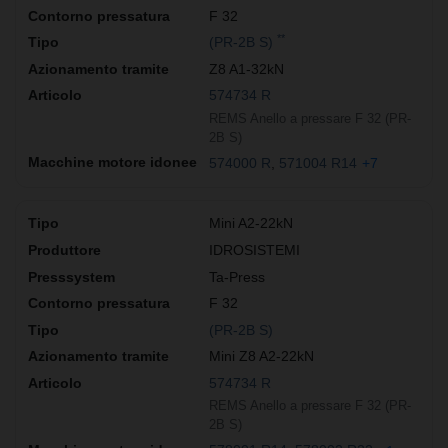
F 32
**
(PR-2B S)
Z8 A1-32kN
574734 R
REMS Anello a pressare F 32 (PR-
2B S)
574000 R
571004 R14
+7
Mini A2-22kN
IDROSISTEMI
Ta-Press
F 32
(PR-2B S)
Mini Z8 A2-22kN
574734 R
REMS Anello a pressare F 32 (PR-
2B S)