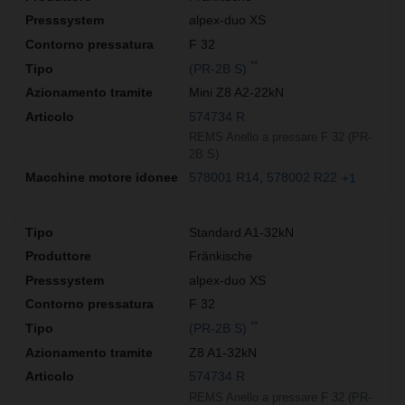
alpex-duo XS
F 32
**
(PR-2B S)
Mini Z8 A2-22kN
574734 R
REMS Anello a pressare F 32 (PR-
2B S)
578001 R14
578002 R22
+1
Standard A1-32kN
Fränkische
alpex-duo XS
F 32
**
(PR-2B S)
Z8 A1-32kN
574734 R
REMS Anello a pressare F 32 (PR-