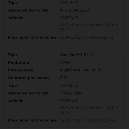
(PR-2B S)
Mini Z8 A2-22kN
574734 R
REMS Anello a pressare F 32 (PR-
2B S)
578001 R14
578002 R22
+1
Standard A1-32kN
IVAR
Multi Press Leak (MPL)
F 32
(PR-2B S)
Z8 A1-32kN
574734 R
REMS Anello a pressare F 32 (PR-
2B S)
571004 R14
572101 R220
+6