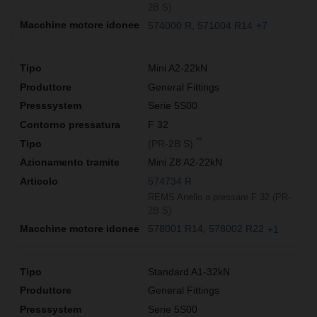
2B S)
574000 R
571004 R14
+7
Mini A2-22kN
General Fittings
Serie 5S00
F 32
**
(PR-2B S)
Mini Z8 A2-22kN
574734 R
REMS Anello a pressare F 32 (PR-
2B S)
578001 R14
578002 R22
+1
Standard A1-32kN
General Fittings
Serie 5S00