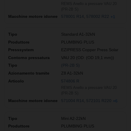
REMS Anello a pressare VAU 20
(PR-2B S)
578001 R14
578002 R22
+1
Standard A1-32kN
PLUMBING PLUS
EZIPRESS Copper Press Solar
VAU 20 (OD: (OD 19,1 mm))
(PR-2B S)
Z8 A1-32kN
574806 R
REMS Anello a pressare VAU 20
(PR-2B S)
571004 R14
572101 R220
+6
Mini A2-22kN
PLUMBING PLUS