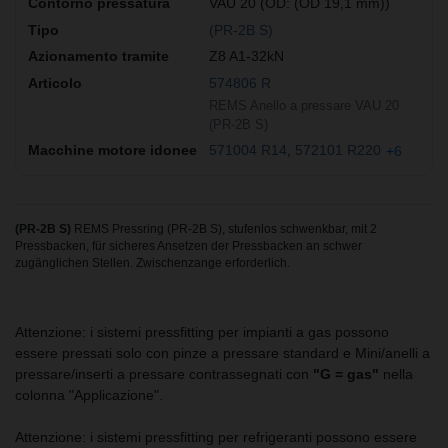
VAU 20 (OD: (OD 19,1 mm))
(PR-2B S)
Z8 A1-32kN
574806 R
REMS Anello a pressare VAU 20
(PR-2B S)
571004 R14
572101 R220
+6
(PR-2B S)
REMS Pressring (PR-2B S), stufenlos schwenkbar, mit 2
Pressbacken, für sicheres Ansetzen der Pressbacken an schwer
zugänglichen Stellen. Zwischenzange erforderlich.
Attenzione: i sistemi pressfitting per impianti a gas possono
essere pressati solo con pinze a pressare standard e Mini/anelli a
pressare/inserti a pressare contrassegnati con
"G = gas"
nella
colonna "Applicazione".
Attenzione: i sistemi pressfitting per refrigeranti possono essere