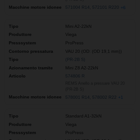
571004 R14
572101 R220
+6
Mini A2-22kN
Viega
ProPress
VAU 20 (OD: (OD 19,1 mm))
(PR-2B S)
Mini Z8 A2-22kN
574806 R
REMS Anello a pressare VAU 20
(PR-2B S)
578001 R14
578002 R22
+1
Standard A1-32kN
Viega
ProPress