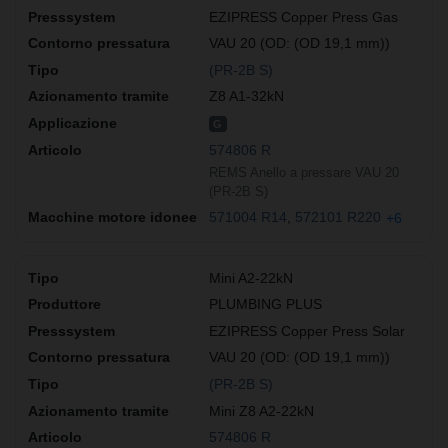
EZIPRESS Copper Press Gas
VAU 20 (OD: (OD 19,1 mm))
(PR-2B S)
Z8 A1-32kN
G
574806 R
REMS Anello a pressare VAU 20
(PR-2B S)
571004 R14
572101 R220
+6
Mini A2-22kN
PLUMBING PLUS
EZIPRESS Copper Press Solar
VAU 20 (OD: (OD 19,1 mm))
(PR-2B S)
Mini Z8 A2-22kN
574806 R