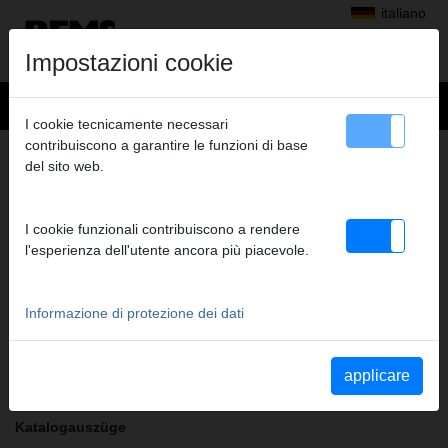
italiano
Impostazioni cookie
I cookie tecnicamente necessari
contribuiscono a garantire le funzioni di base
+
Prodotti
>
Pressatura radiale
>
del sito web.
Pinze a pressare REMS Mini/anelli a pressare REMS Mini
> REMS Anello a pressare VAU 20
REMS ANELLO A PRESSARE VAU 20
I cookie funzionali contribuiscono a rendere
(PR-2B S)
l'esperienza dell'utente ancora più piacevole.
Cod. art. 574806 R
Informazione di protezione dei dati
Indicazioni di sicurezza
Istruzioni di sicurezza PP/AP/PI/PP E01/Tagliacavo
applicare
Katalogauszüge