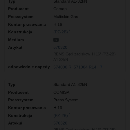
Standard A1-32kN
Comap
Multiskin Gas
H 16
*
(PZ-2B)
G
570320
REMS Cęgi zaciskow. H 16* (PZ-2B)
A1-32kN
574000 R
571004 R14
+7
Standard A1-32kN
COMISA
Press System
H 16
*
(PZ-2B)
570320
REMS Cęgi zaciskow. H 16* (PZ-2B)