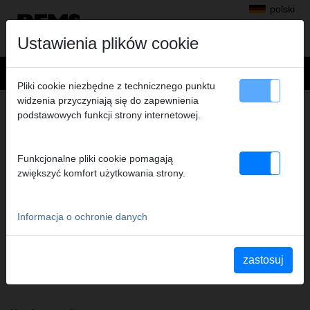
polski
Ustawienia plików cookie
Pliki cookie niezbędne z technicznego punktu
widzenia przyczyniają się do zapewnienia
+
Produkty
>
Zaciskanie promieniowe
>
REMS Cęgi zaciskowe
podstawowych funkcji strony internetowej.
> REMS Cęgi zaciskow. H 16*
REMS CĘGI ZACISKOW. H 16*
Funkcjonalne pliki cookie pomagają
(PZ-2B) A1-32KN
zwiększyć komfort użytkowania strony.
Nr art. 570320
REMS Presszange mit 2 schwenkbaren Monoblock-Pressbacken.
Meistverkaufte Standardausführung.
Informacja o ochronie danych
Uwaga dotycząca bezpieczeństwa
zastosuj
Wskazówki bezpieczeństwa PZ/PR/ZZ/PZ E01/Noży. do kabli