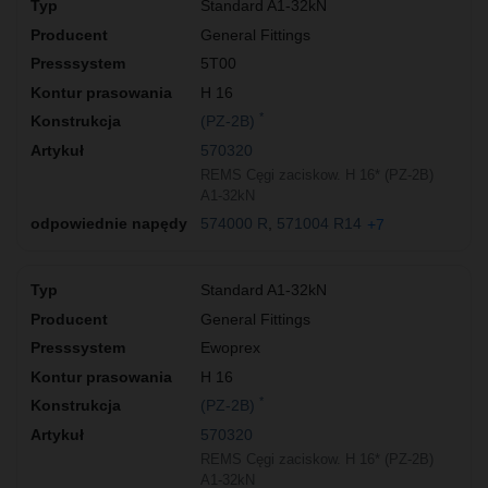
Standard A1-32kN
General Fittings
5T00
H 16
*
(PZ-2B)
570320
REMS Cęgi zaciskow. H 16* (PZ-2B)
A1-32kN
574000 R
571004 R14
+7
Standard A1-32kN
General Fittings
Ewoprex
H 16
*
(PZ-2B)
570320
REMS Cęgi zaciskow. H 16* (PZ-2B)
A1-32kN