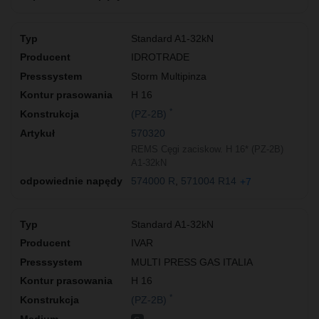
Standard A1-32kN
IDROTRADE
Storm Multipinza
H 16
*
(PZ-2B)
570320
REMS Cęgi zaciskow. H 16* (PZ-2B)
A1-32kN
574000 R
571004 R14
+7
Standard A1-32kN
IVAR
MULTI PRESS GAS ITALIA
H 16
*
(PZ-2B)