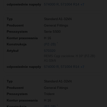
574000 R
571004 R14
+7
Standard A1-32kN
General Fittings
Serie 5S00
H 16
*
(PZ-2B)
570320
REMS Cęgi zaciskow. H 16* (PZ-2B)
A1-32kN
574000 R
571004 R14
+7
Standard A1-32kN
General Fittings
Trident
H 16
*
(PZ-2B)