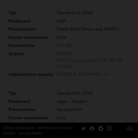
Standard A1-32kN
IVAR
Plastic Multi Press Leak (PMPL)
H 16
*
(PZ-2B)
570320
REMS Cęgi zaciskow. H 16* (PZ-2B)
A1-32kN
574000 R
571004 R14
+7
Standard A1-32kN
Jäger - Aquatec
Aquapress H
H 16
*
(PZ-2B)
Stopka redakcyjna
Informacja o ochronie
danych
Service-Portal
570320