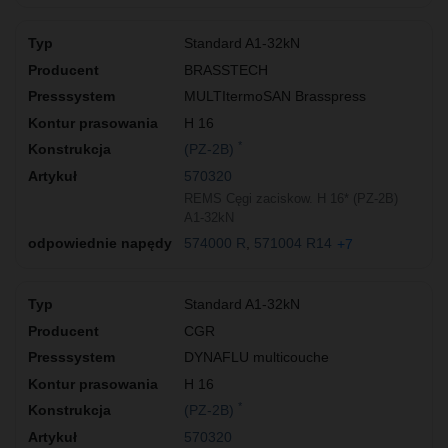
Standard A1-32kN
BRASSTECH
MULTItermoSAN Brasspress
H 16
*
(PZ-2B)
570320
REMS Cęgi zaciskow. H 16* (PZ-2B)
A1-32kN
574000 R
571004 R14
+7
Standard A1-32kN
CGR
DYNAFLU multicouche
H 16
*
(PZ-2B)
570320