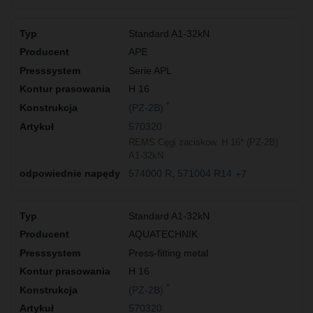
Standard A1-32kN
APE
Serie APL
H 16
*
(PZ-2B)
570320
REMS Cęgi zaciskow. H 16* (PZ-2B)
A1-32kN
574000 R
571004 R14
+7
Standard A1-32kN
AQUATECHNIK
Press-fitting metal
H 16
*
(PZ-2B)
570320