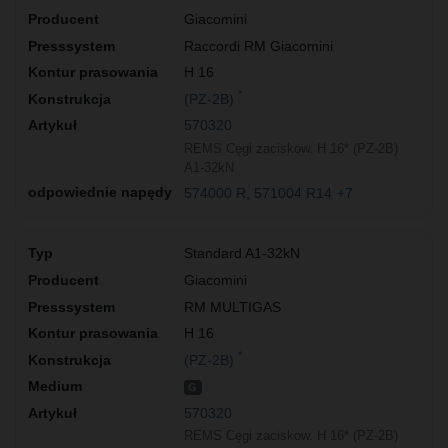
Giacomini
Raccordi RM Giacomini
H 16
*
(PZ-2B)
570320
REMS Cęgi zaciskow. H 16* (PZ-2B)
A1-32kN
574000 R
571004 R14
+7
Standard A1-32kN
Giacomini
RM MULTIGAS
H 16
*
(PZ-2B)
G
570320
REMS Cęgi zaciskow. H 16* (PZ-2B)