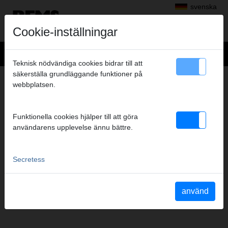
svenska
Cookie-inställningar
Teknisk nödvändiga cookies bidrar till att
säkerställa grundläggande funktioner på
+
Produkter
>
Rör- och kanalinspektion, Rör- och Kanalrengöring
>
webbplatsen.
REMS Cobra 22/32 Tillbehör
> Gezahnter Blattbohrer 22/35
GEZAHNTER BLATTBOHRER 22/35
Funktionella cookies hjälper till att göra
Art.-Nr. 172280
användarens upplevelse ännu bättre.
Gezahnter Blattbohrer 22/35, für REMS Cobra 22
Secretess
Katalogauszüge
Katalog sektion REMS Cobra 22/32 Tillbehör
(PDF)
använd
Katalog sektion REMS Cobra 22
(PDF)
Katalog sektion REMS Cobra 32
(PDF)