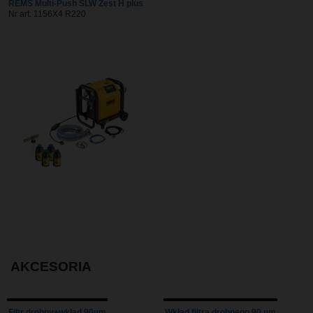
REMS Multi-Push SLW Zest H plus
Nr art. 1156X4 R220
AKCESORIA
Filtr drobny+wkład 90µm
Wkład filtra drobnego 90 µm