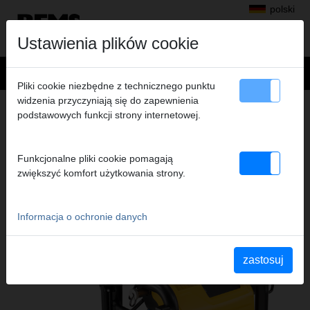
polski
Ustawienia plików cookie
Pliki cookie niezbędne z technicznego punktu
widzenia przyczyniają się do zapewnienia
Produkty
>
podstawowych funkcji strony internetowej.
Kontrola, czyszczenie, dezynfekcja, konserwacja, płukanie i napełnianie
> REMS Multi-Push
ELEKTRONICZNA JEDNOSTKA
Funkcjonalne pliki cookie pomagają
PŁUCZĄCA I KONTROLI CIŚNIENIA Z
zwiększyć komfort użytkowania strony.
KOMPRESOREM
REMS MULTI-PUSH
Informacja o ochronie danych
zastosuj