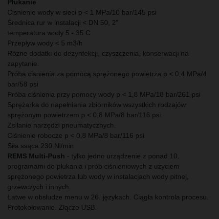
Płukanie
Cisnienie wody w sieci p < 1 MPa/10 bar/145 psi
Średnica rur w instalacji < DN 50, 2"
temperatura wody 5 - 35 C
Przepływ wody < 5 m3/h
Różne dodatki do dezynfekcji, czyszczenia, konserwacji na
zapytanie.
Próba cisnienia za pomocą sprężonego powietrza p < 0,4 MPa/4
bar/58 psi
Próba ciśnienia przy pomocy wody p < 1,8 MPa/18 bar/261 psi
Sprężarka do napełniania zbiorników wszystkich rodzajów
sprężonym powietrzem p < 0,8 MPa/8 bar/116 psi.
Zsilanie narzędzi pneumatycznych.
Ciśnienie robocze p < 0,8 MPa/8 bar/116 psi
Siła ssąca 230 Nl/min
REMS Multi-Push
- tylko jedno urządzenie z ponad 10.
programami do płukania i prób ciśnieniowych z użyciem
sprężonego powietrza lub wody w instalacjach wody pitnej,
grzewczych i innych.
Łatwe w obsłudze menu w 26. językach. Ciągła kontrola procesu.
Protokołowanie. Złącze USB.