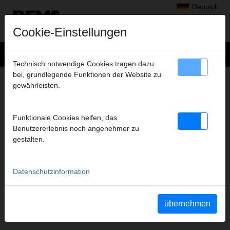
Deutsch
Cookie-Einstellungen
Technisch notwendige Cookies tragen dazu
bei, grundlegende Funktionen der Website zu
Produkte
>
Prüfen, Spülen, Füllen
> REMS Multi-Push SLW
gewährleisten.
Funktionale Cookies helfen, das
Benutzererlebnis noch angenehmer zu
gestalten.
PRODUKTE
Datenschutzinformation
REMS Multi-Push SLW Set
REMS Multi-Push SLW Set TW-H
plus
Art.-Nr. 115611 R220
übernehmen
Art.-Nr. 1156X2 R220