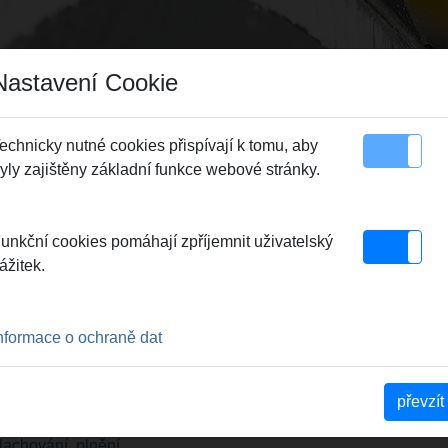
Nastavení Cookie
echnicky nutné cookies přispívají k tomu, aby
yly zajištěny základní funkce webové stránky.
 plochy stránky
Kontakt
unkční cookies pomáhají zpříjemnit uživatelský
ážitek.
nformace o ochraně dat
převzít
plachování, plnění