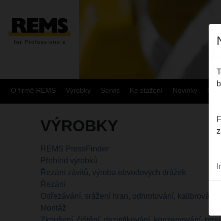
T
b
O firmě REMS
Výrobky
Servis
Ke stažení
Novinky
Mapa
F
VÝROBKY
z
REMS PressFinder
Přehled výrobků
I
Řezání závitů, výroba obvodových drážek
Řezání
Odřezávání, srážení hran, odhrotování, kalibrování
Montáž
Zkoušení, čištění, dezinfikování, konzervování, pro