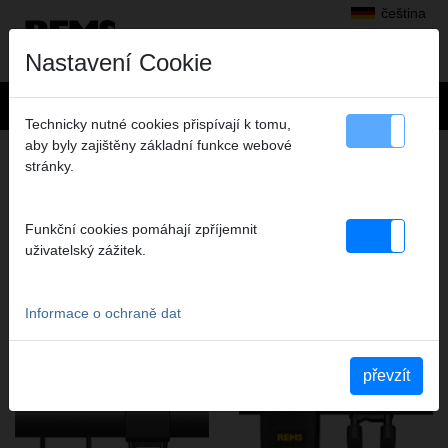
čeština
Nastavení Cookie
Technicky nutné cookies přispívají k tomu,
aby byly zajištěny základní funkce webové
SVAŘOVÁNÍ PLASTOVÝCH TRUBEK
stránky.
PRODUKTY TÉTO PRODUKTOVÉ SKUPINY
Funkční cookies pomáhají zpříjemnit
uživatelský zážitek.
REMS EMSG 160
REMS EMSG 160-2
Informace o ochraně dat
převzít