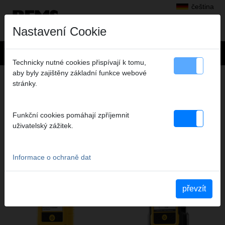
čeština
Nastavení Cookie
Technicky nutné cookies přispívají k tomu,
aby byly zajištěny základní funkce webové
ANALÝZA SPALIN
stránky.
PRODUKTY TÉTO PRODUKTOVÉ SKUPINY
Funkční cookies pomáhají zpříjemnit
uživatelský zážitek.
REMS FG4500 C
REMS FG7500 C
Informace o ochraně dat
převzít