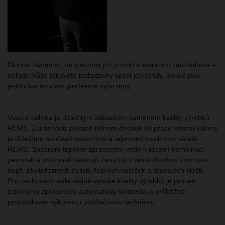
Dlouhá životnost, bezpečnost při použití a extrémní zatížitelnost –
nářadí může takovéto požadavky splnit jen tehdy, pokud jsou
jednotlivé součásti perfektně vytvrzeny.
Vlastní kalírna je důležitým základním kamenem kvality výrobků
REMS. Zkušenosti získané během desítek let práce vlastní kalírny
je důležitou součástí know-how a tajemství kvalitního nářadí
REMS. Speciální tepelné zpracování vede k ideální kombinaci
pevnosti a pružnosti nástrojů zaručující velmi dlouhou životnost
např. závitořezných čelistí, řezných koleček a lisovacích kleští.
Pro zachování stálé stejně vysoké kvality výrobků je proces
tepelného zpracování automaticky sledován a průběžně
protokolován výkonnou počítačovou technikou.