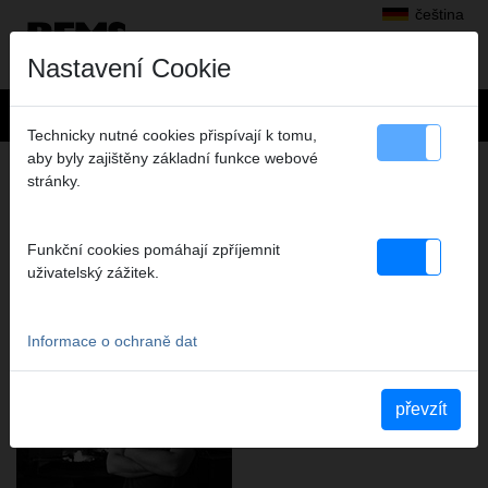
čeština
Nastavení Cookie
Technicky nutné cookies přispívají k tomu,
aby byly zajištěny základní funkce webové
SPOLEHLIVÉ KALENÍ DŮLEŽITÝCH
stránky.
SOUČÁSTÍ JE ROZHODUJÍCÍ PRO
DOSAŽENÍ NEJVYŠŠÍ KVALITY.
PROTO TO DĚLÁME SAMI.
Funkční cookies pomáhají zpříjemnit
uživatelský zážitek.
Informace o ochraně dat
převzít