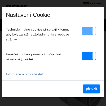
čeština
Nastavení Cookie
Technicky nutné cookies přispívají k tomu,
aby byly zajištěny základní funkce webové
ROZŠIŘOVÁNÍ, VYHRDLOVÁNÍ
stránky.
PRODUKTY TÉTO PRODUKTOVÉ SKUPINY
Funkční cookies pomáhají zpříjemnit
uživatelský zážitek.
REMS Ex-Press Cu
REMS rozšiřovací hlavy
Informace o ochraně dat
převzít