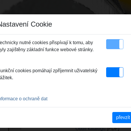
Nastavení Cookie
echnicky nutné cookies přispívají k tomu, aby
yly zajištěny základní funkce webové stránky.
 plochy stránky
Kontakt
unkční cookies pomáhají zpříjemnit uživatelský
ážitek.
nformace o ochraně dat
Technické informace k nové
převzít
Oddíl katalogu
(PDF)