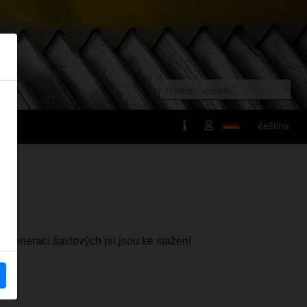
čeština
 generaci šavlových pil jsou ke stažení