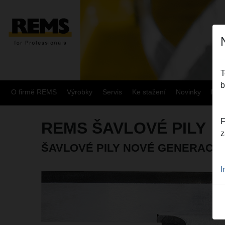
T
b
O firmě REMS
Výrobky
Servis
Ke stažení
Novinky
Mapa
F
REMS ŠAVLOVÉ PILY
z
ŠAVLOVÉ PILY NOVÉ GENERACE
I