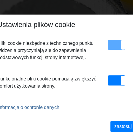
Ustawienia plików cookie
liki cookie niezbędne z technicznego punktu
idzenia przyczyniają się do zapewnienia
apa serwisu
Kontakty
odstawowych funkcji strony internetowej.
płukanie i napełnianie
> REMS E-Push 2
unkcjonalne pliki cookie pomagają zwiększyć
omfort użytkowania strony.
PE
nformacja o ochronie danych
zastosuj