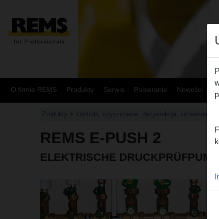
P
w
O firmie REMS
Produkty
Serwis
Pobieranie
Nowości
M
p
Produkty
>
Kontrola, czyszczenie, dezynfekcja, konserwacja, 
F
REMS E-PUSH 2
k
ELEKTRISCHE DRUCKPRÜFPUM
I