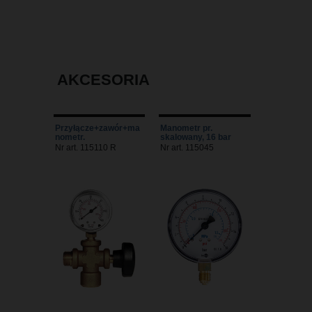
AKCESORIA
Przyłącze+zawór+ma
Manometr pr.
nometr.
skalowany, 16 bar
Nr art. 115110 R
Nr art. 115045