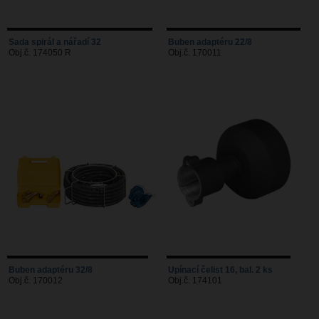
Sada spirál a nářadí 32
Buben adaptéru 22/8
Obj.č. 174050 R
Obj.č. 170011
Buben adaptéru 32/8
Upínací čelist 16, bal. 2 ks
Obj.č. 170012
Obj.č. 174101