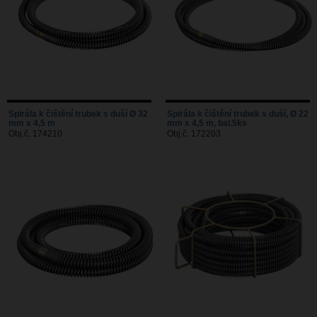
Spirála k čištění trubek s duší Ø 32
Spirála k čištění trubek s duší, Ø 22
mm x 4,5 m
mm x 4,5 m, bal.5ks
Obj.č. 174210
Obj.č. 172203