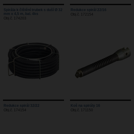
Spirála k čištění trubek s duší Ø 32
Redukce spirál 22/16
mm x 4,5 m, bal. 4ks
Obj.č. 172154
Obj.č. 174203
Redukce spirál 32/22
Koš na spirály 16
Obj.č. 174154
Obj.č. 171150