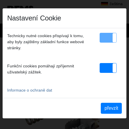
čeština
Nastavení Cookie
Technicky nutné cookies přispívají k tomu,
aby byly zajištěny základní funkce webové
Výrobky
>
Čištění trubek a kanálů
> REMS Cobra 22/32 Příslušenství
stránky.
REMS COBRA 22/32 PŘÍSLUŠENSTVÍ
PŘÍSLUŠENSTVÍ PRO REMS COBRA 22,
Funkční cookies pomáhají zpříjemnit
REMS COBRA 32 A JINÉ VÝROBKY
uživatelský zážitek.
Informace o ochraně dat
převzít