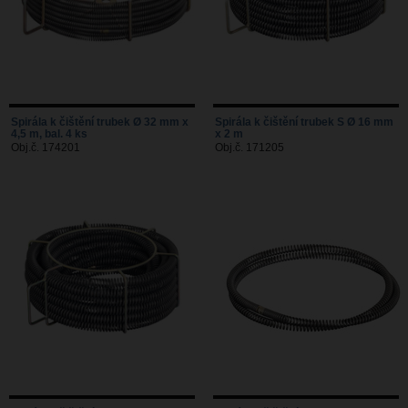
Spirála k čištění trubek Ø 32 mm x
Spirála k čištění trubek S Ø 16 mm
4,5 m, bal. 4 ks
x 2 m
Obj.č. 174201
Obj.č. 171205