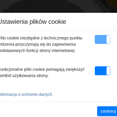
Ustawienia plików cookie
liki cookie niezbędne z technicznego punktu
idzenia przyczyniają się do zapewnienia
apa serwisu
Kontakty
odstawowych funkcji strony internetowej.
wymienne
> Głowica-szybkowymienna
unkcjonalne pliki cookie pomagają zwiększyć
MIENNA
omfort użytkowania strony.
nformacja o ochronie danych
erarbeitung von Schneidkopf,
eit garantieren
chneiden. Kein Einhaken der
zastosuj