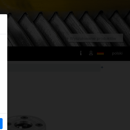
polski
+