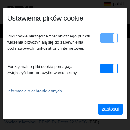
polski
Ustawienia plików cookie
Pliki cookie niezbędne z technicznego punktu
widzenia przyczyniają się do zapewnienia
+
Produkty
>
Kielichowanie, odgałęzianie
>
REMS Głowice kielichujące
podstawowych funkcji strony internetowej.
> Głow kielich. Cu 10
GŁOW KIELICH. CU 10
Funkcjonalne pliki cookie pomagają
Nr art. 150105 R
zwiększyć komfort użytkowania strony.
REMS Aufweitkopf Cu (passend auch zu REMS Akku-Ex-Press Cu
ACC und Aufweitzangen anderer Fabrikate)
Informacja o ochronie danych
Katalogauszüge
zastosuj
Wyciąg z katalogu REMS Głowice kielichujące
(PDF)
Wyciąg z katalogu REMS Ex-Press Cu
(PDF)
Wyciąg z katalogu REMS Ex-Press 22 V ACC
(PDF)