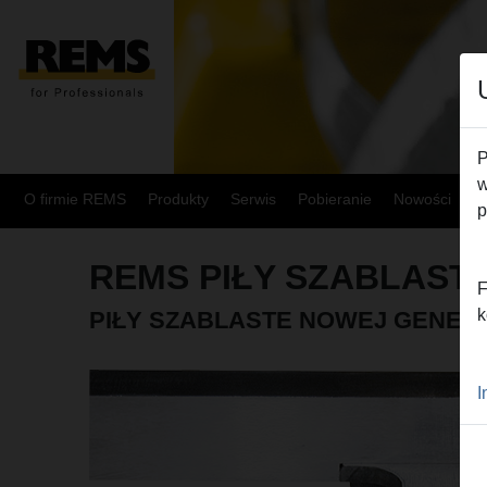
P
w
O firmie REMS
Produkty
Serwis
Pobieranie
Nowości
M
p
REMS PIŁY SZABLAST
F
k
PIŁY SZABLASTE NOWEJ GENER
I