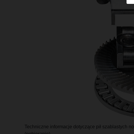
Techniczne informacje dotyczące pił szablastych no
(pobieranie).