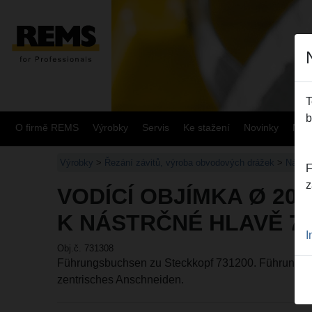
T
b
O firmě REMS
Výrobky
Servis
Ke stažení
Novinky
Mapa
Výrobky
>
Řezání závitů, výroba obvodových drážek
>
Nástrč
F
z
VODÍCÍ OBJÍMKA Ø 20
K NÁSTRČNÉ HLAVĚ 73
I
Obj.č. 731308
Führungsbuchsen zu Steckkopf 731200. Führungsbu
zentrisches Anschneiden.