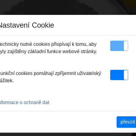
Nastavení Cookie
echnicky nutné cookies přispívají k tomu, aby
yly zajištěny základní funkce webové stránky.
 plochy stránky
Kontakt
né hlavy pro závitníky / Mezikroužky / Vodící kroužky
> Vodící objímka Ø 2
unkční cookies pomáhají zpříjemnit uživatelský
ážitek.
 MM
1200
nformace o ochraně dat
chsen für leichtes und
převzít