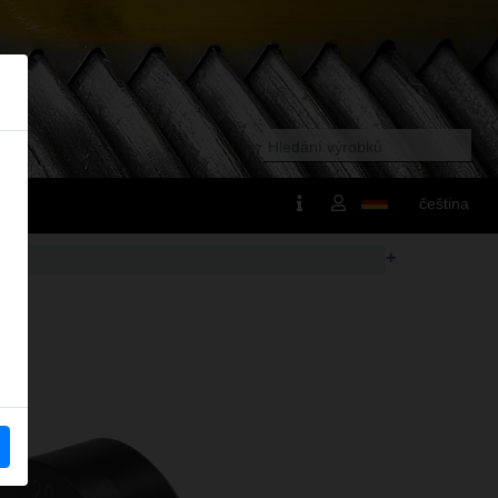
čeština
+
0 mm