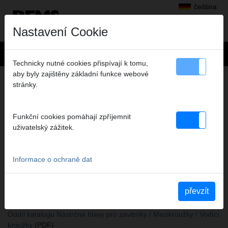
čeština
Nastavení Cookie
Technicky nutné cookies přispívají k tomu,
aby byly zajištěny základní funkce webové
+
Výrobky
>
Řezání závitů, výroba obvodových drážek
>
stránky.
Nástrčné hlavy pro závitníky / Mezikroužky / Vodící kroužky
> Vodící objímka Ø 10 mm
VODÍCÍ OBJÍMKA Ø 10 MM
Funkční cookies pomáhají zpříjemnit
K NÁSTRČNÉ HLAVĚ 731200
uživatelský zážitek.
Obj.č. 731303
Führungsbuchsen zu Steckkopf 731200. Führungsbuchsen für
Informace o ochraně dat
leichtes und zentrisches Anschneiden.
převzít
Katalogauszüge
Oddíl katalogu Nástrčné hlavy pro závitníky / Mezikroužky / Vodící
kroužky
(PDF)