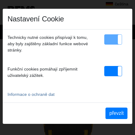
čeština
Nastavení Cookie
Technicky nutné cookies přispívají k tomu,
aby byly zajištěny základní funkce webové
+
Výrobky
>
Radiální lisování
>
REMS sada lisovacích kleští
stránky.
> Lis.krouž.S Set V 12+15+18+22
LIS.KROUŽ.S SET V 12+15+18+22
Funkční cookies pomáhají zpříjemnit
+28+35 +Z8 A1-32KN L-BOXX
uživatelský zážitek.
Obj.č. 574629 R
Informace o ochraně dat
Katalogauszüge
převzít