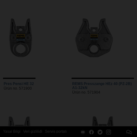
Pres Pensi HE 32
REMS Presszange HEz 40 (PZ-2B)
A1-32kN
Ürün no. 571900
Ürün no. 571904
Yasal Bilgi
Veri gizliliđi
Servis portalı