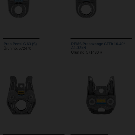
Pres Pensi G 63 (S)
REMS Presszange GFFb 16-40*
A1-32kN
Ürün no. 572470
Ürün no. 571480 R