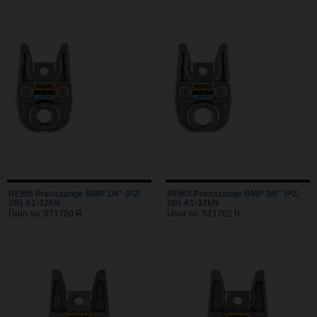
REMS Presszange BMP 1/4" (PZ-
REMS Presszange BMP 3/8" (PZ-
2B) A1-32kN
2B) A1-32kN
Ürün no. 571700 R
Ürün no. 571702 R