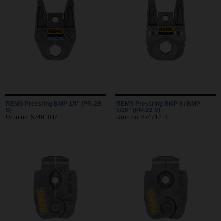
REMS Pressring BMP 1/4" (PR-2B
REMS Pressring BMP 8 / BMP
S)
5/16" (PR-2B S)
Ürün no. 574810 R
Ürün no. 574712 R