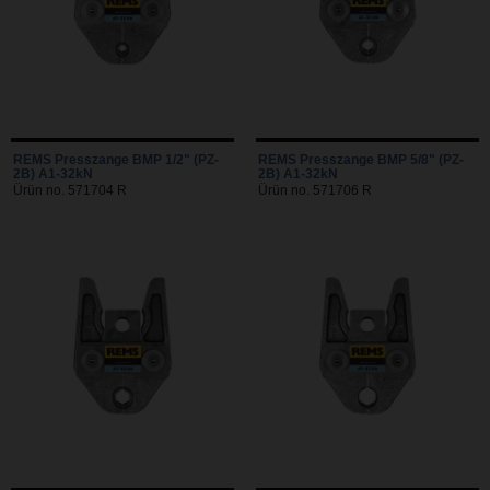
REMS Presszange BMP 1/2" (PZ-
REMS Presszange BMP 5/8" (PZ-
2B) A1-32kN
2B) A1-32kN
Ürün no. 571704 R
Ürün no. 571706 R