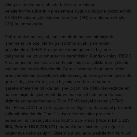
fitting sistemleri sarı tabloda belirtilen presleme
penslerinin/yüzüklerinin preslemeye uygun olduğuna dikkat ediniz.
REMS Presleme yüzüklerinin tahriğine (PR) ara eleman (Sayfa
138) bulunmaktadır.
Doğru malzeme seçimi, malzemelerin hassas bir biçimde
işlenmeleri ve özel olarak geliştirilmiş sıcak işlemlerden
geçirilmeleri, REMS Pres penselerinin güvenilir biçimde
çalışmaları ve uzun ömürlerinin garantisidir. Bundan dolayı REMS
Pres penseleri özel olarak sertleştirilmiş özel çeliklerden, yüksek
sağlamlıkta imal edilmektedir. Gerekli sisteme özgü pres biçimi,
pres çenelerinin yüzeylerine işlenmesi gibi, pres çeneleri üzerinde
gerekli dış işlemler de, pres biçiminin ve boru ebadının
işaretlenmeleri ile birlikte tek işlev biçiminde CNC-Merkezinde en
hassas biçimde işlenmektedir ve makinesel bakımdan hassas
biçimde yuvarlatılmaktadır. Tüm REMS radyal presleri (REMS
Mini-Press ACC hariç) ile uygun olan diğer marka radyal preslerde
kullanılabilmektedir. Tüm * ile işaretlenmiş olan presleme
penseleri, el tipi radyal press REMS Eco-Press
(Patent EP 1 223
008, Patent US 6,739,172)
manuel tahrik sistemi için diğer bir
bağlantıya daha sahiptir. Sistem sunucuların/üreticilerinin kurulum