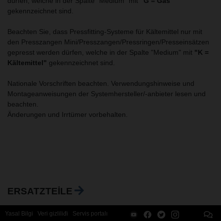
dürfen, welche in der Spalte "Medium" mit
"G = Gas"
gekennzeichnet sind.
Beachten Sie, dass Pressfitting-Systeme für Kältemittel nur mit
den Presszangen Mini/Presszangen/Pressringen/Presseinsätzen
gepresst werden dürfen, welche in der Spalte "Medium" mit
"K =
Kältemittel"
gekennzeichnet sind.
Nationale Vorschriften beachten. Verwendungshinweise und
Montageanweisungen der Systemhersteller/-anbieter lesen und
beachten.
Änderungen und Irrtümer vorbehalten.
ERSATZTEILE
Yasal Bilgi
Veri gizliliđi
Servis portalı