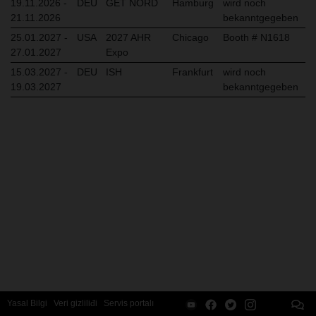
19.11.2026 -
DEU
GET NORD
Hamburg
wird noch
21.11.2026
bekanntgegeben
25.01.2027 -
USA
2027 AHR
Chicago
Booth # N1618
27.01.2027
Expo
15.03.2027 -
DEU
ISH
Frankfurt
wird noch
19.03.2027
bekanntgegeben
Yasal Bilgi
Veri gizliliđi
Servis portalı