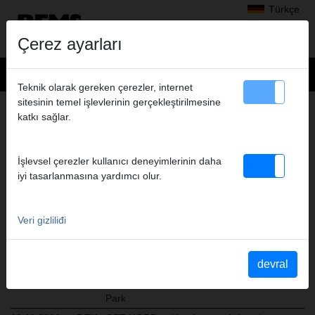
Türkçe
Çerez ayarları
Teknik olarak gereken çerezler, internet
sitesinin temel işlevlerinin gerçekleştirilmesine
FUAR TAKVIMI
katkı sağlar.
REMS birçok ulusal ve uluslararası sektörel fuarlara
katılmaktadır.
İşlevsel çerezler kullanıcı deneyimlerinin daha
Aşağıda katılacağımız aktüel fuar tarihleri belirtilmiştir:
iyi tasarlanmasına yardımcı olur.
14.10.2026 -
NOR
VVS-Dagene
Lillestrøm
Salon D
Veri gizliliđi
16.10.2026
18.11.2026 -
GBR
Toolfair
London
wird noch
devral
19.11.2026
2026,
bekanntgegeben
Sandown
Park