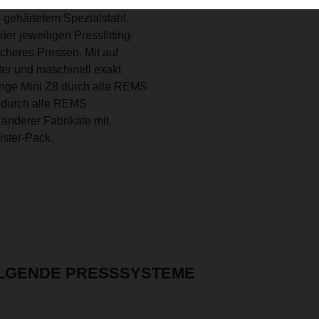
 Stellen. Hochbelastbare
gehärtetem Spezialstahl.
r jeweiligen Pressfitting-
cheres Pressen. Mit auf
er und maschinell exakt
ange Mini Z8 durch alle REMS
8 durch alle REMS
anderer Fabrikate mit
ister-Pack.
OLGENDE PRESSSYSTEME