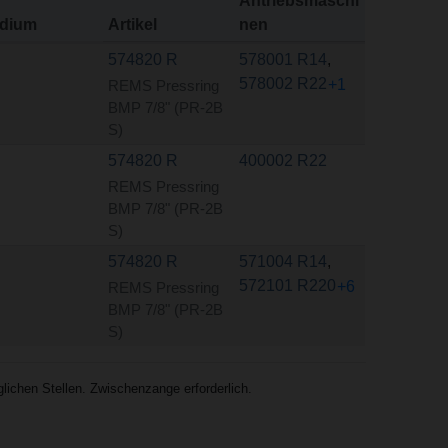
Antriebsmaschi
dium
Artikel
nen
574820 R
578001 R14
,
578002 R22
+1
REMS Pressring
BMP 7/8" (PR-2B
S)
574820 R
400002 R22
REMS Pressring
BMP 7/8" (PR-2B
S)
574820 R
571004 R14
,
572101 R220
+6
REMS Pressring
BMP 7/8" (PR-2B
S)
ichen Stellen. Zwischenzange erforderlich.