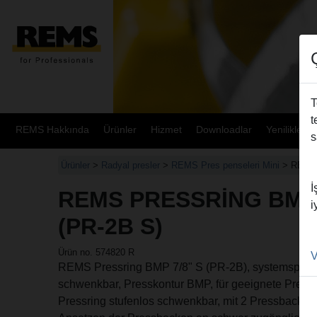
T
t
REMS Hakkında
Ürünler
Hizmet
Downloadlar
Yenilikler
s
Ürünler
>
Radyal presler
>
REMS Pres penseleri Mini
> REMS 
İ
REMS PRESSRING BMP 
i
(PR-2B S)
Ürün no. 574820 R
V
REMS Pressring BMP 7/8" S (PR-2B), systemspezifi
schwenkbar, Presskontur BMP, für geeignete Pressfi
Pressring stufenlos schwenkbar, mit 2 Pressbacken 