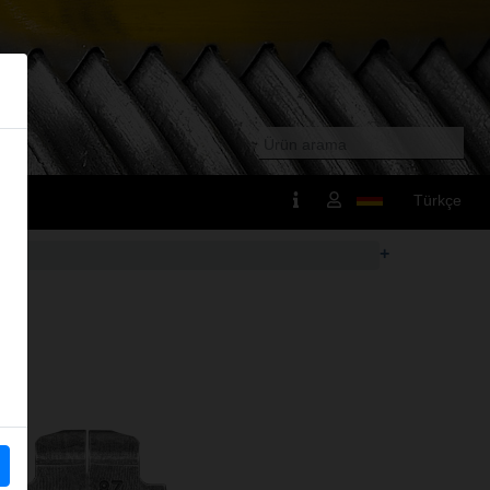
Türkçe
+