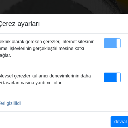
Çerez ayarları
eknik olarak gereken çerezler, internet sitesinin
emel işlevlerinin gerçekleştirilmesine katkı
Site Haritası
Irtibat
ağlar.
Pressring BMP 7/8"
şlevsel çerezler kullanıcı deneyimlerinin daha
7/8"
yi tasarlanmasına yardımcı olur.
eri gizliliđi
scher Pressring, stufenlos
tting-Systeme D 7/8".
(PR-2B), für sicheres
devral