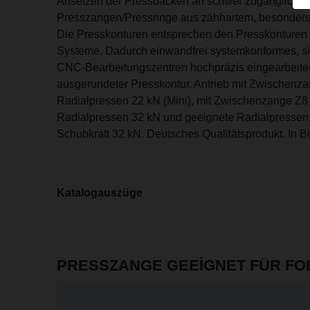
Ansetzen der Pressbacken an schwer zugänglichen
Presszangen/Pressringe aus zähhartem, besonders 
Die Presskonturen entsprechen den Presskonturen de
Systeme. Dadurch einwandfrei systemkonformes, si
CNC-Bearbeitungszentren hochpräzis eingearbeitet
ausgerundeter Presskontur. Antrieb mit Zwischenz
Radialpressen 22 kN (Mini), mit Zwischenzange Z
Radialpressen 32 kN und geeignete Radialpressen 
Schubkraft 32 kN. Deutsches Qualitätsprodukt. In Bl
Katalogauszüge
PRESSZANGE GEEIGNET FÜR F