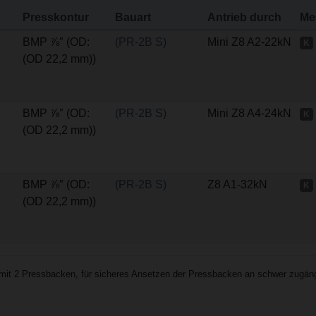
Presskontur
Bauart
Antrieb durch
Me
BMP ⅞″ (OD:
(PR-2B S)
Mini Z8 A2-22kN
K
(OD 22,2 mm))
BMP ⅞″ (OD:
(PR-2B S)
Mini Z8 A4-24kN
K
(OD 22,2 mm))
BMP ⅞″ (OD:
(PR-2B S)
Z8 A1-32kN
K
(OD 22,2 mm))
it 2 Pressbacken, für sicheres Ansetzen der Pressbacken an schwer zugängl