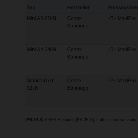
Typ
Hersteller
Presssystem
Mini A2-22kN
Conex
>B< MaxiPro
Bänninger
Mini A4-24kN
Conex
>B< MaxiPro
Bänninger
Standard A1-
Conex
>B< MaxiPro
32kN
Bänninger
(PR-2B S)
REMS Pressring (PR-2B S), stufenlos schwenkbar, m