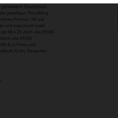
 Stellen. Hochbelastbare
gehärtetem Spezialstahl.
r jeweiligen Pressfitting-
cheres Pressen. Mit auf
er und maschinell exakt
ange Mini Z8 durch alle REMS
8 durch alle REMS
REMS Eco-Press und
ubkraft 32 kN. Deutsches
e