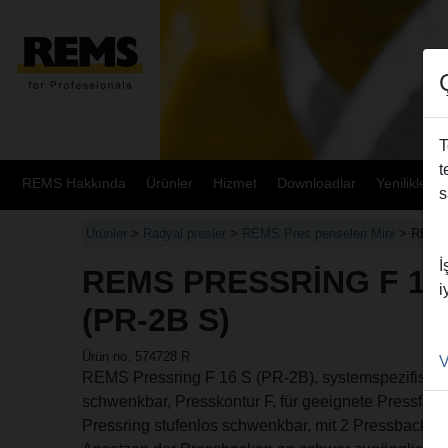
T
t
REMS Hakkında
Ürünler
Hizmet
Downloadlar
Yenilikler
s
Ürünler
>
Radyal presler
>
REMS Pres penseleri Mini
> REMS 
İ
REMS PRESSRING F 16
i
(PR-2B S)
Ürün no. 574728 R
V
REMS Pressring F 16 S (PR-2B), systemspezifischer
schwenkbar, Presskontur F, für geeignete Pressfit
Pressring stufenlos schwenkbar, mit 2 Pressbacken 