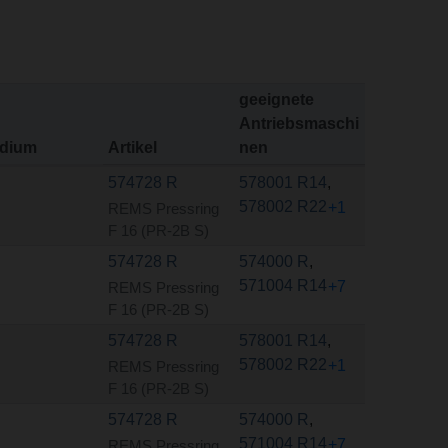
geeignete
Antriebsmaschi
dium
Artikel
nen
574728 R
578001 R14
,
578002 R22
+1
REMS Pressring
F 16 (PR-2B S)
574728 R
574000 R
,
571004 R14
+7
REMS Pressring
F 16 (PR-2B S)
574728 R
578001 R14
,
578002 R22
+1
REMS Pressring
F 16 (PR-2B S)
574728 R
574000 R
,
571004 R14
+7
REMS Pressring