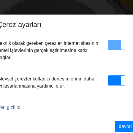
Çerez ayarları
eknik olarak gereken çerezler, internet sitesinin
emel işlevlerinin gerçekleştirilmesine katkı
Site Haritası
Irtibat
ağlar.
Pressring F 16
şlevsel çerezler kullanıcı deneyimlerinin daha
yi tasarlanmasına yardımcı olur.
eri gizliliđi
 Pressring, stufenlos
ting-Systeme D 16 mm.
(PR-2B), für sicheres
devral