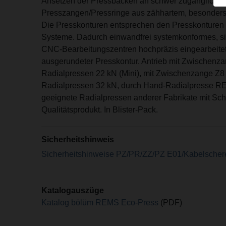
Ansetzen der Pressbacken an schwer zugänglichen
Presszangen/Pressringe aus zähhartem, besonders 
Die Presskonturen entsprechen den Presskonturen de
Systeme. Dadurch einwandfrei systemkonformes, si
CNC-Bearbeitungszentren hochpräzis eingearbeitet
ausgerundeter Presskontur. Antrieb mit Zwischenz
Radialpressen 22 kN (Mini), mit Zwischenzange Z
Radialpressen 32 kN, durch Hand-Radialpresse 
geeignete Radialpressen anderer Fabrikate mit Sch
Qualitätsprodukt. In Blister-Pack.
Sicherheitshinweis
Sicherheitshinweise PZ/PR/ZZ/PZ E01/Kabelscher
Katalogauszüge
Katalog bölüm REMS Eco-Press
(PDF)