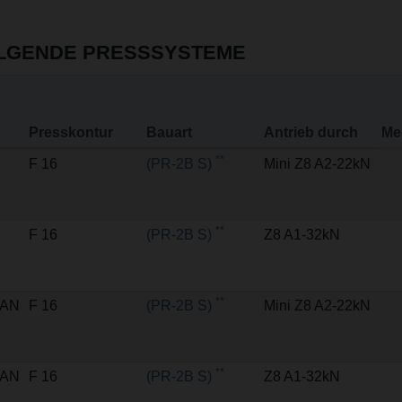
OLGENDE PRESSSYSTEME
Presskontur
Bauart
Antrieb durch
Me
**
F 16
(PR-2B S)
Mini Z8 A2-22kN
**
F 16
(PR-2B S)
Z8 A1-32kN
**
SAN
F 16
(PR-2B S)
Mini Z8 A2-22kN
**
SAN
F 16
(PR-2B S)
Z8 A1-32kN