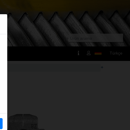
Türkçe
+