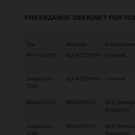
PRESSZANGE GEEIGNET FÜR F
Typ
Hersteller
Presssystem
Mini A2-22kN
AQUATECHNIK
Universal
Standard A1-
AQUATECHNIK
Universal
32kN
Mini A2-22kN
BRASSTECH
MULTItermo
Brasspress
Standard A1-
BRASSTECH
MULTItermo
32kN
Brasspress