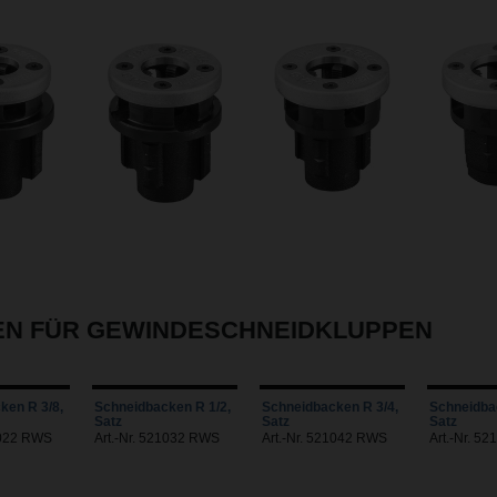
EN FÜR GEWINDESCHNEIDKLUPPEN
ken R 3/8,
Schneidbacken R 1/2,
Schneidbacken R 3/4,
Schneidba
Satz
Satz
Satz
1022 RWS
Art.-Nr. 521032 RWS
Art.-Nr. 521042 RWS
Art.-Nr. 5