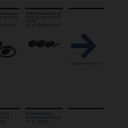
sversorgun
REMS Power-Pack 22
V, 50-60 Hz,
V 9,0 Ah + 9,0 Ah + FC
A
120 W
71578 R220
Art.-Nr. 571592 R220
weitere anzeigen
chsel-
Schnellwechsel-
pf R 1
Schneidkopf R 1/8 LH
1050
Art.-Nr. 521100