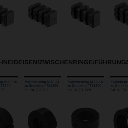
CHNEIDEISEN/ZWISCHENRINGE/FÜHRUN
g M 6-9 zu
Zwischenring M 10-11
Zwischenring M 12-14
Zwischenr
731200
zu Steckkopf 731200
zu Steckkopf 731200
zu Steckk
205
Art.-Nr. 731210
Art.-Nr. 731220
Art.-Nr. 73