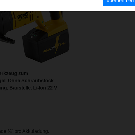
übernehmen
werkzeug zum
gel. Ohne Schraubstock
ng, Baustelle. Li-Ion 22 V
inde ¾" pro Akkuladung.