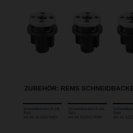
ZUBEHÖR: REMS SCHNEIDBACK
Schneidbacken R 1/8,
Schneidbacken R 1/4,
Schneidbac
Satz
Satz
Satz
Art.-Nr. 521002 RWS
Art.-Nr. 521012 RWS
Art.-Nr. 52