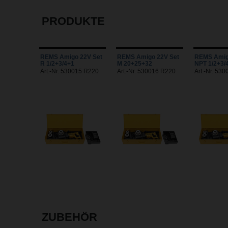
PRODUKTE
REMS Amigo 22V Set
REMS Amigo 22V Set
REMS Amig
R 1/2+3/4+1
M 20+25+32
NPT 1/2+3/
Art.-Nr. 530015 R220
Art.-Nr. 530016 R220
Art.-Nr. 53
ZUBEHÖR