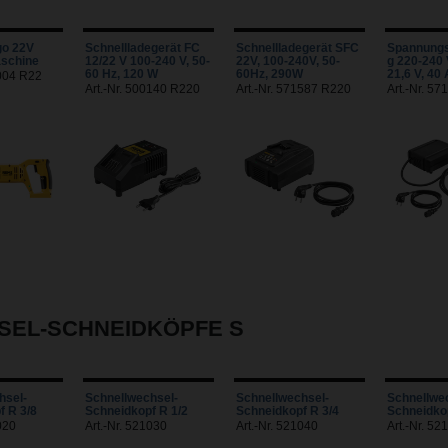
o 22V
Schnellladegerät FC
Schnellladegerät SFC
Spannung
schine
12/22 V 100-240 V, 50-
22V, 100-240V, 50-
g 220-240 
60 Hz, 120 W
60Hz, 290W
21,6 V, 40 
0004 R22
Art.-Nr. 500140 R220
Art.-Nr. 571587 R220
Art.-Nr. 5
SEL-SCHNEIDKÖPFE S
hsel-
Schnellwechsel-
Schnellwechsel-
Schnellwe
f R 3/8
Schneidkopf R 1/2
Schneidkopf R 3/4
Schneidko
020
Art.-Nr. 521030
Art.-Nr. 521040
Art.-Nr. 52