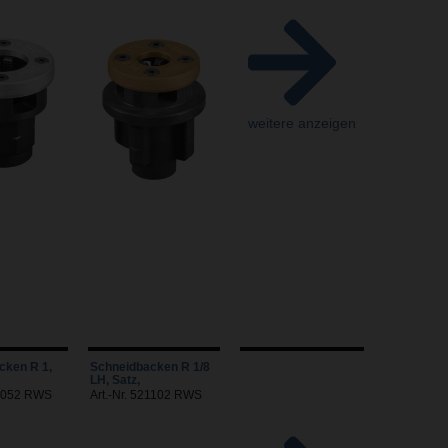
weitere anzeigen
cken R 1,
Schneidbacken R 1/8
LH, Satz,
21052 RWS
Art.-Nr. 521102 RWS