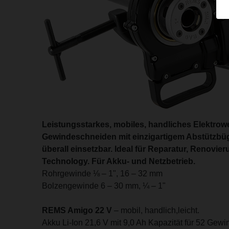
Leistungsstarkes, mobiles, handliches Elektro
Gewindeschneiden mit einzigartigem Abstützbü
überall einsetzbar. Ideal für Reparatur, Renovieru
Technology. Für Akku- und Netzbetrieb.
Rohrgewinde ⅛ – 1", 16 – 32 mm
Bolzengewinde 6 – 30 mm, ¼ – 1"
REMS Amigo 22 V
– mobil, handlich,leicht.
Akku Li-Ion 21,6 V mit 9,0 Ah Kapazität für 52 Gew