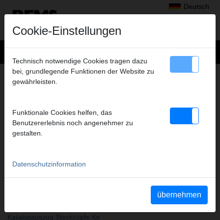
Deutsch
Cookie-Einstellungen
Technisch notwendige Cookies tragen dazu
bei, grundlegende Funktionen der Website zu
+
Produkte
>
Gewindeschneiden, Rollnuten
>
gewährleisten.
Steckköpfe für Schneideisen/Zwischenringe/Führungsbuchsen
> Steckkopf
STECKKOPF
Funktionale Cookies helfen, das
FÜR SCHNEIDEISEN Ø 65 MM
Benutzererlebnis noch angenehmer zu
gestalten.
Art.-Nr. 731200
Steckköpfe zur Aufnahme handelsüblicher, genormter, runder
Schneideisen für alle Gewindearten. Befestigung der
Datenschutzinformation
Schneideisen im Steckkopf mit Stiftschraube.
übernehmen
Katalogauszüge
Katalogauszug Steckköpfe für