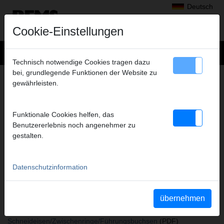
Deutsch
Cookie-Einstellungen
Technisch notwendige Cookies tragen dazu
bei, grundlegende Funktionen der Website zu
+
Produkte
>
Gewindeschneiden, Rollnuten
>
gewährleisten.
Steckköpfe für Schneideisen/Zwischenringe/Führungsbuchsen
> Führungsbuchse Ø 22,8 mm
FÜHRUNGSBUCHSE Ø 22,8 MM
Funktionale Cookies helfen, das
PG 16 ZU STECKKOPF 731200
Benutzererlebnis noch angenehmer zu
gestalten.
Art.-Nr. 731324
Führungsbuchsen zu Steckkopf 731200. Führungsbuchsen für
leichtes und zentrisches Anschneiden.
Datenschutzinformation
übernehmen
Katalogauszüge
Katalogauszug Steckköpfe für
Schneideisen/Zwischenringe/Führungsbuchsen
(PDF)