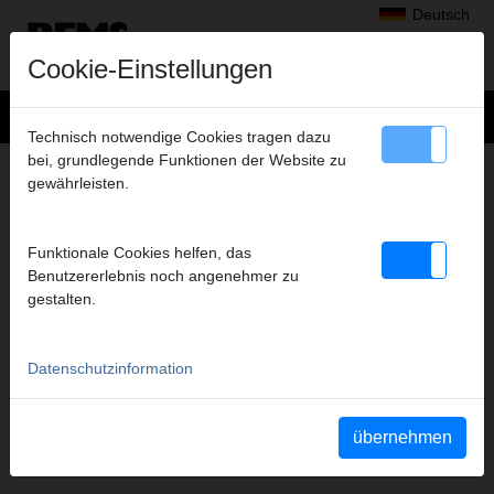
Deutsch
Cookie-Einstellungen
Technisch notwendige Cookies tragen dazu
bei, grundlegende Funktionen der Website zu
Produkte
>
Gewindeschneiden, Rollnuten
>
REMS Amigo 22 V
gewährleisten.
> Abstützbügel Amigo 2 Compact
ABSTÜTZBÜGEL AMIGO 2 COMPACT
Funktionale Cookies helfen, das
/AMIGO 22V
Benutzererlebnis noch angenehmer zu
Art.-Nr. 543010
gestalten.
Abstützbügel Amigo 2 Compact, Akku-Amigo
Datenschutzinformation
Katalogauszug
Katalogauszug REMS Amigo 22 V
(PDF)
übernehmen