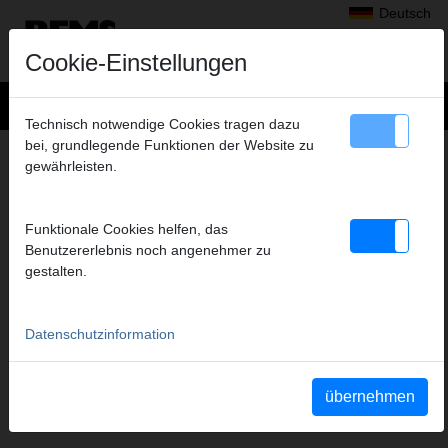
Deutsch
Cookie-Einstellungen
Technisch notwendige Cookies tragen dazu
bei, grundlegende Funktionen der Website zu
Produkte
>
Gewindeschneiden, Rollnuten
>
REMS Amigo 22 V
gewährleisten.
> REMS Amigo 22V
REMS AMIGO 22V
Funktionale Cookies helfen, das
BASIC
Benutzererlebnis noch angenehmer zu
Art.-Nr. 530019 R220
gestalten.
Betriebsanleitung
Datenschutzinformation
Betriebsanleitung REMS Amigo
Teileverzeichnis
übernehmen
Teileverzeichnis REMS Amigo 22V